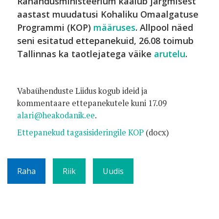
Rahandusministeerium kaalub järgmisest
aastast muudatusi Kohaliku Omaalgatuse
Programmi (KOP)
määruses
. Allpool näed
seni esitatud ettepanekuid, 26.08 toimub
Tallinnas ka taotlejatega väike
arutelu
.
Vabaühenduste Liidus kogub ideid ja
kommentaare ettepanekutele kuni 17.09
alari@heakodanik.ee
.
Ettepanekud tagasisideringile KOP
(docx)
Raha
Riik
Uudis