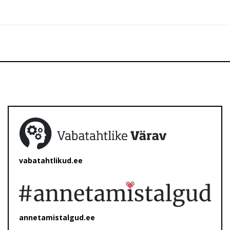
vabatahtlikud.ee
annetamistalgud.ee