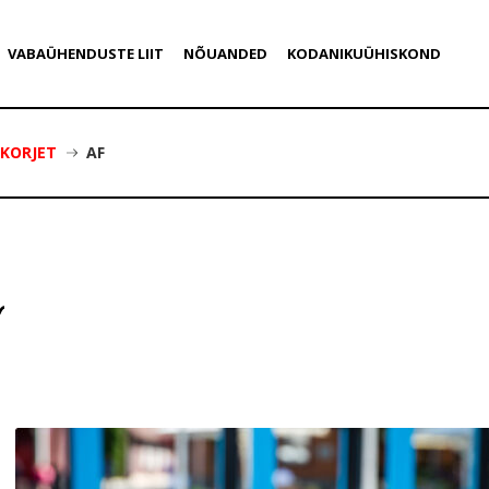
VABAÜHENDUSTE LIIT
NÕUANDED
KODANIKUÜHISKOND
EKORJET
AF