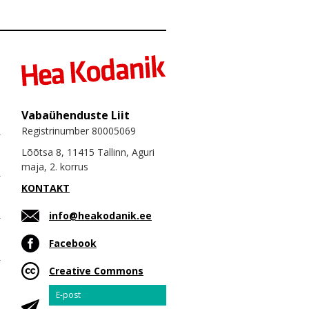
Vabaühenduste Liit
Registrinumber 80005069
Lõõtsa 8, 11415 Tallinn, Aguri
maja, 2. korrus
KONTAKT
info@heakodanik.ee
Facebook
Creative Commons
Email