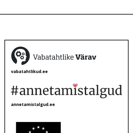
vabatahtlikud.ee
annetamistalgud.ee