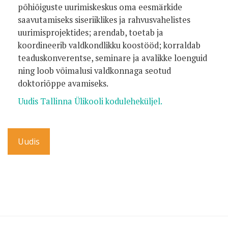
põhiõiguste uurimiskeskus oma eesmärkide
saavutamiseks siseriiklikes ja rahvusvahelistes
uurimisprojektides; arendab, toetab ja
koordineerib valdkondlikku koostööd; korraldab
teaduskonverentse, seminare ja avalikke loenguid
ning loob võimalusi valdkonnaga seotud
doktoriõppe avamiseks.
Uudis Tallinna Ülikooli koduleheküljel.
Uudis