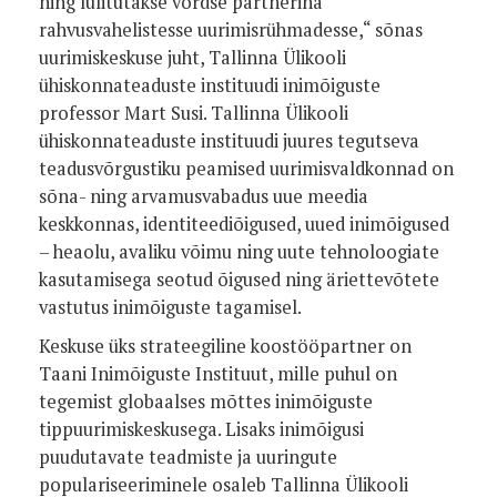
ning lülitutakse võrdse partnerina
rahvusvahelistesse uurimisrühmadesse,“ sõnas
uurimiskeskuse juht, Tallinna Ülikooli
ühiskonnateaduste instituudi inimõiguste
professor Mart Susi. Tallinna Ülikooli
ühiskonnateaduste instituudi juures tegutseva
teadusvõrgustiku peamised uurimisvaldkonnad on
sõna- ning arvamusvabadus uue meedia
keskkonnas, identiteediõigused, uued inimõigused
– heaolu, avaliku võimu ning uute tehnoloogiate
kasutamisega seotud õigused ning äriettevõtete
vastutus inimõiguste tagamisel.
Keskuse üks strateegiline koostööpartner on
Taani Inimõiguste Instituut, mille puhul on
tegemist globaalses mõttes inimõiguste
tippuurimiskeskusega. Lisaks inimõigusi
puudutavate teadmiste ja uuringute
populariseeriminele osaleb Tallinna Ülikooli