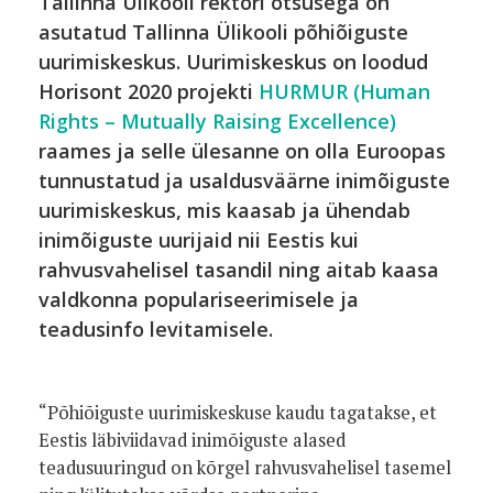
Tallinna Ülikooli rektori otsusega on
asutatud Tallinna Ülikooli põhiõiguste
uurimiskeskus. Uurimiskeskus on loodud
Horisont 2020 projekti
HURMUR (Human
Rights – Mutually Raising Excellence)
raames ja selle ülesanne on olla Euroopas
tunnustatud ja usaldusväärne inimõiguste
uurimiskeskus, mis kaasab ja ühendab
inimõiguste uurijaid nii Eestis kui
rahvusvahelisel tasandil ning aitab kaasa
valdkonna populariseerimisele ja
teadusinfo levitamisele.
“Põhiõiguste uurimiskeskuse kaudu tagatakse, et
Eestis läbiviidavad inimõiguste alased
teadusuuringud on kõrgel rahvusvahelisel tasemel