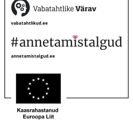
vabatahtlikud.ee
annetamistalgud.ee