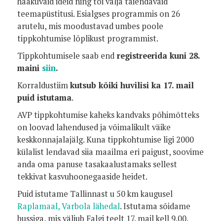
haakuvaid ideid ning tõi välja täiendavaid
teemapüstitusi. Esialgses programmis on 26
arutelu, mis moodustavad umbes poole
tippkohtumise lõplikust programmist.
Tippkohtumisele saab end
registreerida kuni 28.
maini
siin
.
Korraldustiim
kutsub kõiki huvilisi ka 17. mail
puid istutama
.
AVP tippkohtumise kaheks kandvaks põhimõtteks
on loovad lahendused ja võimalikult väike
keskkonnajalajälg. Kuna tippkohtumise ligi 2000
külalist lendavad siia maailma eri paigust, soovime
anda oma panuse tasakaalustamaks sellest
tekkivat kasvuhoonegaaside heidet.
Puid istutame Tallinnast u 50 km kaugusel
Raplamaal, Varbola lähedal
. Istutama sõidame
bussiga, mis väljub Falgi teelt 17. mail kell 9.00.