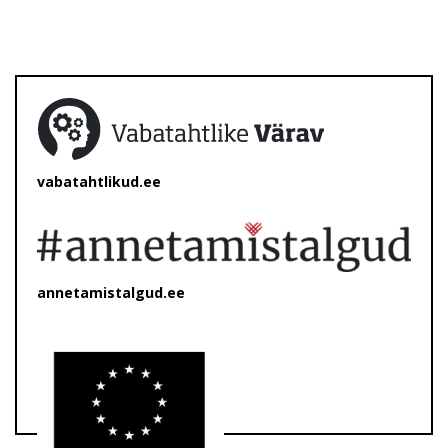
vabatahtlikud.ee
annetamistalgud.ee