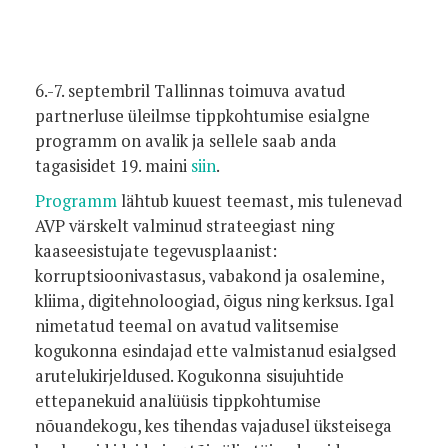
Foto:
6.-7. septembril Tallinnas toimuva avatud
partnerluse üleilmse tippkohtumise esialgne
programm on avalik ja sellele saab anda
tagasisidet 19. maini
s
i
in
.
Programm
lähtub kuuest teemast, mis tulenevad
AVP värskelt valminud strateegiast ning
kaaseesistujate tegevusplaanist:
korruptsioonivastasus, vabakond ja osalemine,
kliima, digitehnoloogiad, õigus ning kerksus. Igal
nimetatud teemal on avatud valitsemise
kogukonna esindajad ette valmistanud esialgsed
arutelukirjeldused. Kogukonna sisujuhtide
ettepanekuid analüüsis tippkohtumise
nõuandekogu, kes tihendas vajadusel üksteisega