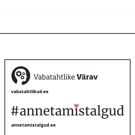
vabatahtlikud.ee
annetamistalgud.ee