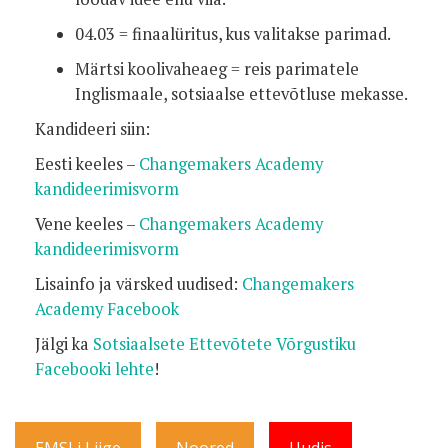
04.03 = finaalüritus, kus valitakse parimad.
Märtsi koolivaheaeg = reis parimatele
Inglismaale, sotsiaalse ettevõtluse mekasse.
Kandideeri siin:
Eesti keeles –
Changemakers Academy
kandideerimisvorm
Vene keeles –
Changemakers Academy
kandideerimisvorm
Lisainfo ja värsked uudised:
Changemakers
Academy Facebook
Jälgi ka
Sotsiaalsete Ettevõtete Võrgustiku
Facebooki lehte
!
EMSLi Liige
Noored
Uudis