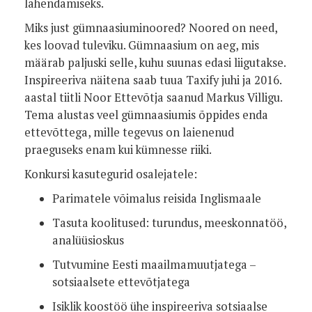
lahendamiseks.
Miks just gümnaasiuminoored? Noored on need,
kes loovad tuleviku. Gümnaasium on aeg, mis
määrab paljuski selle, kuhu suunas edasi liigutakse.
Inspireeriva näitena saab tuua Taxify juhi ja 2016.
aastal tiitli Noor Ettevõtja saanud Markus Villigu.
Tema alustas veel gümnaasiumis õppides enda
ettevõttega, mille tegevus on laienenud
praeguseks enam kui kümnesse riiki.
Konkursi kasutegurid osalejatele:
Parimatele võimalus reisida Inglismaale
Tasuta koolitused: turundus, meeskonnatöö,
analüüsioskus
Tutvumine Eesti maailmamuutjatega –
sotsiaalsete ettevõtjatega
Isiklik koostöö ühe inspireeriva sotsiaalse