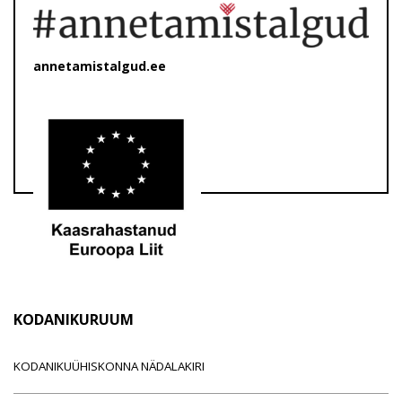
annetamistalgud.ee
KODANIKURUUM
KODANIKUÜHISKONNA NÄDALAKIRI