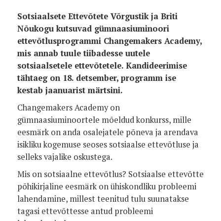
Sotsiaalsete Ettevõtete Võrgustik ja Briti
Nõukogu kutsuvad gümnaasiuminoori
ettevõtlusprogrammi Changemakers Academy,
mis annab tuule tiibadesse uutele
sotsiaalsetele ettevõtetele. Kandideerimise
tähtaeg on 18. detsember, programm ise
kestab jaanuarist märtsini.
Changemakers Academy on
gümnaasiuminoortele mõeldud konkurss, mille
eesmärk on anda osalejatele põneva ja arendava
isikliku kogemuse seoses sotsiaalse ettevõtluse ja
selleks vajalike oskustega.
Mis on sotsiaalne ettevõtlus? Sotsiaalse ettevõtte
põhikirjaline eesmärk on ühiskondliku probleemi
lahendamine, millest teenitud tulu suunatakse
tagasi ettevõttesse antud probleemi