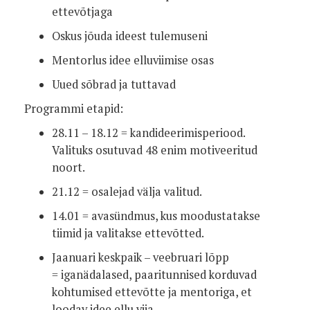
ettevõtjaga
Oskus jõuda ideest tulemuseni
Mentorlus idee elluviimise osas
Uued sõbrad ja tuttavad
Programmi etapid:
28.11 – 18.12 = kandideerimisperiood.
Valituks osutuvad 48 enim motiveeritud
noort.
21.12 = osalejad välja valitud.
14.01 = avasündmus, kus moodustatakse
tiimid ja valitakse ettevõtted.
Jaanuari keskpaik – veebruari lõpp
= iganädalased, paaritunnised korduvad
kohtumised ettevõtte ja mentoriga, et
loodav idee ellu viia.