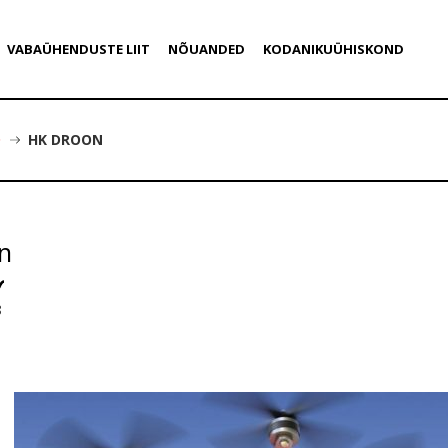
VABAÜHENDUSTE LIIT
NÕUANDED
KODANIKUÜHISKOND
D
HK DROON
n
8