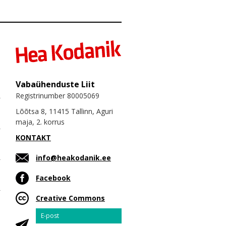
Vabaühenduste Liit
Registrinumber 80005069
Lõõtsa 8, 11415 Tallinn, Aguri
maja, 2. korrus
KONTAKT
info@heakodanik.ee
Facebook
Creative Commons
Email