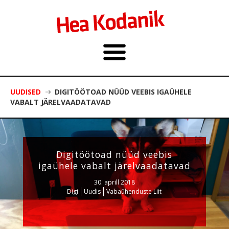
UUDISED
DIGITÖÖTOAD NÜÜD VEEBIS IGAÜHELE
VABALT JÄRELVAADATAVAD
Digitöötoad nüüd veebis
igaühele vabalt järelvaadatavad
30. aprill 2018
Digi
Uudis
Vabaühenduste Liit