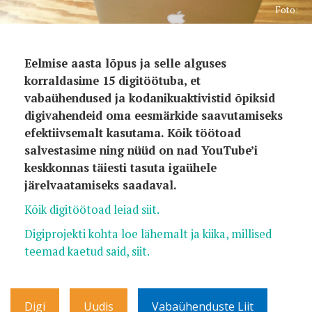
Foto:
Eelmise aasta lõpus ja selle alguses
korraldasime 15 digitöötuba, et
vabaühendused ja kodanikuaktivistid õpiksid
digivahendeid oma eesmärkide saavutamiseks
efektiivsemalt kasutama. Kõik töötoad
salvestasime ning nüüd on nad YouTube’i
keskkonnas täiesti tasuta igaühele
järelvaatamiseks saadaval.
Kõik digitöötoad leiad siit.
Digiprojekti kohta loe lähemalt ja kiika, millised
teemad kaetud said, siit.
Digi
Uudis
Vabaühenduste Liit