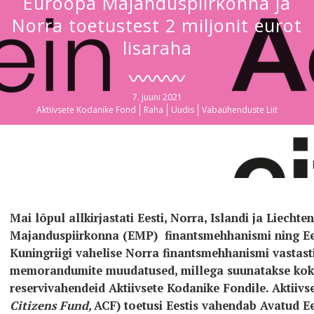
Euroopa Majanduspiirkonna ja
Norra toetustest 2 miljonit eurot
lisaraha
7. juuni 2021
Aktiivsete Kodanike Fond
Raha
Uudis
Vabaühenduste Liit
Mai lõpul allkirjastati Eesti, Norra, Islandi ja Liecht
Majanduspiirkonna (EMP) finantsmehhanismi ning Ees
Kuningriigi vahelise Norra finantsmehhanismi vastas
memorandumite muudatused, millega suunatakse kokk
reservivahendeid Aktiivsete Kodanike Fondile. Aktiivs
Citizens Fund,
ACF) toetusi Eestis vahendab Avatud E