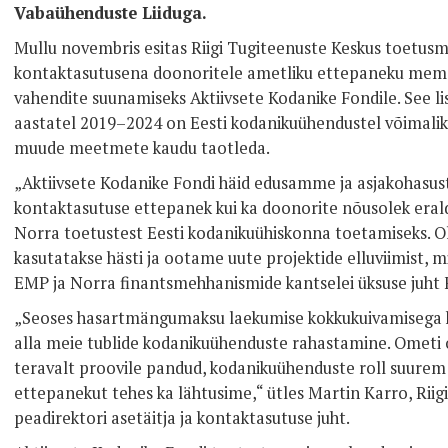
Vabaühenduste Liiduga.
Mullu novembris esitas Riigi Tugiteenuste Keskus toetusm
kontaktasutusena doonoritele ametliku ettepaneku memo
vahendite suunamiseks Aktiivsete Kodanike Fondile. See li
aastatel 2019–2024 on Eesti kodanikuühendustel võimalik 
muude meetmete kaudu taotleda.
„Aktiivsete Kodanike Fondi häid edusamme ja asjakohasust
kontaktasutuse ettepanek kui ka doonorite nõusolek erald
Norra toetustest Eesti kodanikuühiskonna toetamiseks. Ol
kasutatakse hästi ja ootame uute projektide elluviimist, 
EMP ja Norra finantsmehhanismide kantselei üksuse juht F
„Seoses hasartmängumaksu laekumise kokkukuivamisega k
alla meie tublide kodanikuühenduste rahastamine. Ometi 
teravalt proovile pandud, kodanikuühenduste roll suurem 
ettepanekut tehes ka lähtusime,“ ütles Martin Karro, Riig
peadirektori asetäitja ja kontaktasutuse juht.