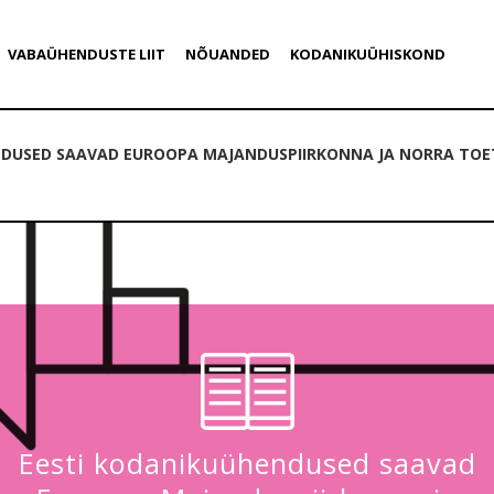
VABAÜHENDUSTE LIIT
NÕUANDED
KODANIKUÜHISKOND
NDUSED SAAVAD EUROOPA MAJANDUSPIIRKONNA JA NORRA TOET
Eesti kodanikuühendused saavad