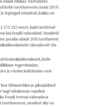
on olnud edukas. Vaatamata
dud kolm taotlusvooru (mais 2019;
d ja lepingud sõlmitud, kokku on
 575 225 eurot, kuid taotletud
em kui fondil vahendeid. Numbrid
ime paraku ainult 26% taotlustest.
anikuühendustele täiendavalt õla
esti kodanikuühendused, kelle
dlikkuse tugevdamine,
te ja võrdse kohtlemise eest
hea läbimõeldus ja pikaajalised
v tugi vabakonna vajadusi
ike Fondi toetusi vahendava
s taotlusvooru, nendest üks on