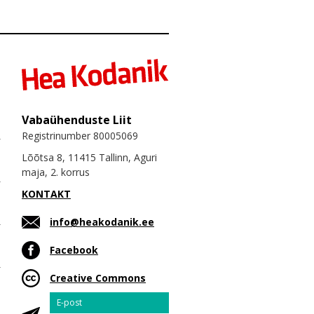
Vabaühenduste Liit
Registrinumber 80005069
Lõõtsa 8, 11415 Tallinn, Aguri
maja, 2. korrus
KONTAKT
info@heakodanik.ee
Facebook
Creative Commons
Email