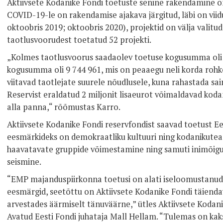
Aktiivsete Kodanike Fondi toetuste senine rakendamine 
COVID-19-le on rakendamise ajakava järgitud, läbi on vii
oktoobris 2019; oktoobris 2020), projektid on välja valitu
taotlusvoorudest toetatud 52 projekti.
„Kolmes taotlusvoorus saadaolev toetuse kogusumma oli 2
kogusumma oli 9 744 961, mis on peaaegu neli korda rohk
viitavad taotlejate suurele nõudlusele, kuna rahastada sa
Reservist eraldatud 2 miljonit lisaeurot võimaldavad kod
alla panna,“ rõõmustas Karro.
Aktiivsete Kodanike Fondi reservfondist saavad toetust E
eesmärkideks on demokraatliku kultuuri ning kodanikutea
haavatavate gruppide võimestamine ning samuti inimõigus
seismine.
“EMP majanduspiirkonna toetusi on alati iseloomustanud 
eesmärgid, seetõttu on Aktiivsete Kodanike Fondi täienda
arvestades äärmiselt tänuväärne,” ütles Aktiivsete Kodan
Avatud Eesti Fondi juhataja Mall Hellam. “Tulemas on kak