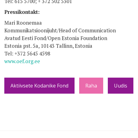
Tel: 615 5700; + 372 502 5301
Pressikontakt:
Mari Roonemaa
Kommunikatsioonijuht/Head of Communication
Avatud Eesti Fond/Open Estonia Foundation
Estonia pst. 5a, 10143 Tallinn, Estonia
Tel: +372 5645 4598
www.oef.org.ee
Aktiivsete Kodanike Fond
Raha
Uudis