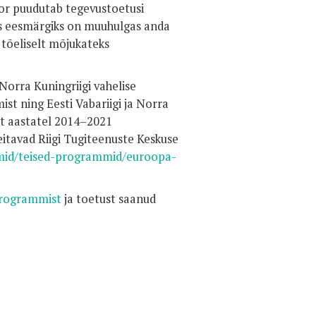
oor puudutab tegevustoetusi
ks eesmärgiks on muuhulgas anda
tõeliselt mõjukateks
, Norra Kuningriigi vahelise
t ning Eesti Vabariigi ja Norra
st aastatel 2014–2021
itavad Riigi Tugiteenuste Keskuse
mmid/teised-programmid/euroopa-
programmist
ja toetust saanud