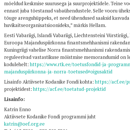
mõeldud keskmise suurusega ja suurprojektidele. Teine v
ennast juba tõestanud vabaühendustele. Selle vooru ühe
tõuge arenguhüppeks, et need ühendused saaksid kasvada 
huvikaitseorganisatsioonideks,” märkis Hellam.
Eesti Vabariigi, Islandi Vabariigi, Liechtensteini Vürstiriigi
Euroopa Majanduspiirkonna finantsmehhanismi rakendamis
Kuningriigi vahelise Norra finantsmehhanismi rakendami
reguleerivad vastastikuse mõistmise memorandumid on le
kodulehelt:
https://www.rtk.ee/toetusfondid-ja-progra
majanduspiirkonna-ja-norra-toetused#oigusaktid
Lisainfo Aktiivsete Kodanike Fondi kohta:
https://acf.ee/
projektidest:
https://acf.ee/toetatud-projektid
Lisainfo:
Katrin Enno
Aktiivsete Kodanike Fondi programmi juht
katrin@oef.org.ee