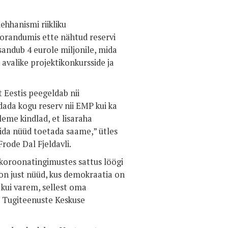
ehhanismi riikliku
randumis ette nähtud reservi
sandub 4 eurole miljonile, mida
avalike projektikonkursside ja
 Eestis peegeldab nii
ada kogu reserv nii EMP kui ka
eme kindlad, et lisaraha
mida nüüd toetada saame,” ütles
rode Dal Fjeldavli.
oroonatingimustes sattus löögi
on just nüüd, kus demokraatia on
kui varem, sellest oma
i Tugiteenuste Keskuse