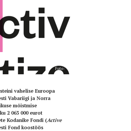
Foto:
ensteini vahelise Euroopa
ti Vabariigi ja Norra
tikuse mõistmise
u 2 063 000 eurot
ete Kodanike Fondi (
Active
esti Fond koostöös