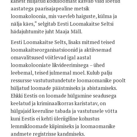
kahest hüljatud koduloomast kasvab vaid loetud
aastatega paarisajapealine metsik
loomakoloonia, mis vaevleb haiguste, külma ja
nälja käes,“ selgitab Eesti Loomakaitse Seltsi
hädajuhtumite juht Maaja Mäll.
Eesti Loomakaitse Selts, lisaks mitmed teised
loomakaitseorganisatsioonid ja aktiivsemad
omavalitsused võitlevad igal aastal
loomakolooniate likvideerimisega – ühed
leebemal, teised julmemal moel. Kulub palju
ressursse vastutustundetute loomaomanike poolt
hüljatud loomade päästmiseks ja abistamiseks.
Ehkki Eestis on loomade hülgamine seadusega
keelatud ja kriminaalkorras karistatav, on
hülgajaid keeruline tabada ja vastutusele võtta
kuni Eestis ei kehti üleriigiline kohustus
lemmikloomade kiipimiseks ja loomaomanike
andmete registrisse kandmiseks.