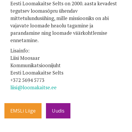
Eesti Loomakaitse Selts on 2000. aasta kevadest
tegutsev loomasõpru ühendav
mittetulundusühing, mille missiooniks on abi
vajavate loomade heaolu tagamine ja
parandamine ning loomade väärkohtlemise
ennetamine.
Lisainfo:
Liisi Moosaar
Kommunikatsioonijuht
Eesti Loomakaitse Selts
+372 5694 5773
liisi@loomakaitse.ee
EMSLi Liige
Uudis