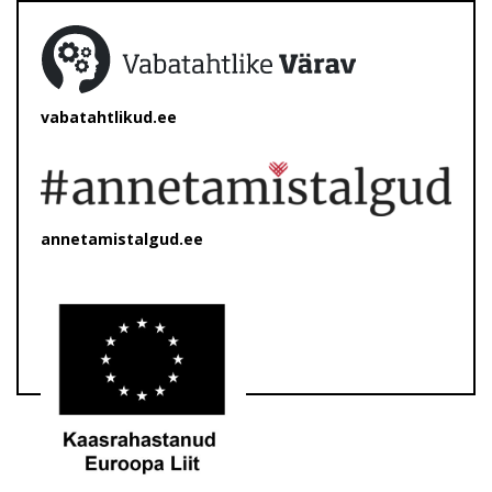
vabatahtlikud.ee
annetamistalgud.ee