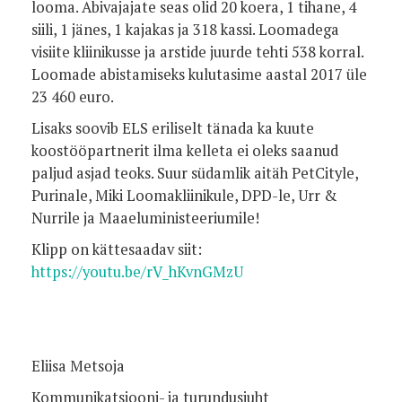
looma. Abivajajate seas olid 20 koera, 1 tihane, 4
siili, 1 jänes, 1 kajakas ja 318 kassi. Loomadega
visiite kliinikusse ja arstide juurde tehti 538 korral.
Loomade abistamiseks kulutasime aastal 2017 üle
23 460 euro.
Lisaks soovib ELS eriliselt tänada ka kuute
koostööpartnerit ilma kelleta ei oleks saanud
paljud asjad teoks. Suur südamlik aitäh PetCityle,
Purinale, Miki Loomakliinikule, DPD-le, Urr &
Nurrile ja Maaeluministeeriumile!
Klipp on kättesaadav siit:
https://youtu.be/rV_hKvnGMzU
Eliisa Metsoja
Kommunikatsiooni- ja turundusjuht