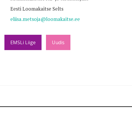
Eesti Loomakaitse Selts
eliisa.metsoja@loomakaitse.ee
EMSLi Liige
Uudis