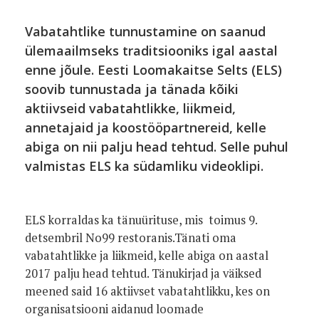
Vabatahtlike tunnustamine on saanud
ülemaailmseks traditsiooniks igal aastal
enne jõule. Eesti Loomakaitse Selts (ELS)
soovib tunnustada ja tänada kõiki
aktiivseid vabatahtlikke, liikmeid,
annetajaid ja koostööpartnereid, kelle
abiga on nii palju head tehtud. Selle puhul
valmistas ELS ka südamliku videoklipi.
ELS korraldas ka tänuürituse, mis toimus 9.
detsembril No99 restoranis.Tänati oma
vabatahtlikke ja liikmeid, kelle abiga on aastal
2017 palju head tehtud. Tänukirjad ja väiksed
meened said 16 aktiivset vabatahtlikku, kes on
organisatsiooni aidanud loomade