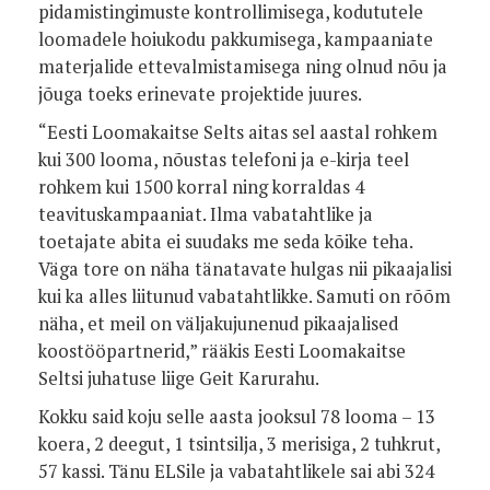
pidamistingimuste kontrollimisega, kodututele
loomadele hoiukodu pakkumisega, kampaaniate
materjalide ettevalmistamisega ning olnud nõu ja
jõuga toeks erinevate projektide juures.
“Eesti Loomakaitse Selts aitas sel aastal rohkem
kui 300 looma, nõustas telefoni ja e-kirja teel
rohkem kui 1500 korral ning korraldas 4
teavituskampaaniat. Ilma vabatahtlike ja
toetajate abita ei suudaks me seda kõike teha.
Väga tore on näha tänatavate hulgas nii pikaajalisi
kui ka alles liitunud vabatahtlikke. Samuti on rõõm
näha, et meil on väljakujunenud pikaajalised
koostööpartnerid,” rääkis Eesti Loomakaitse
Seltsi juhatuse liige Geit Karurahu.
Kokku said koju selle aasta jooksul 78 looma – 13
koera, 2 deegut, 1 tsintsilja, 3 merisiga, 2 tuhkrut,
57 kassi. Tänu ELSile ja vabatahtlikele sai abi 324