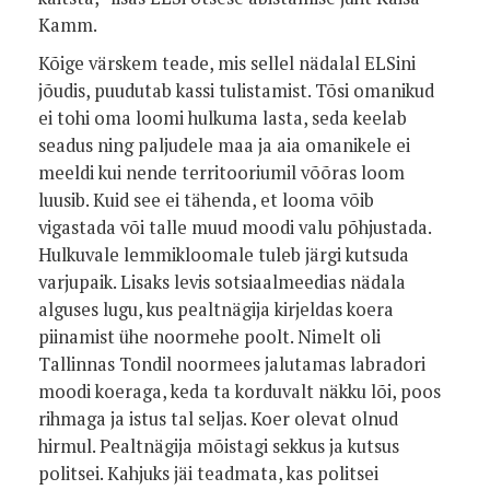
Kamm.
Kõige värskem teade, mis sellel nädalal ELSini
jõudis, puudutab kassi tulistamist. Tõsi omanikud
ei tohi oma loomi hulkuma lasta, seda keelab
seadus ning paljudele maa ja aia omanikele ei
meeldi kui nende territooriumil võõras loom
luusib. Kuid see ei tähenda, et looma võib
vigastada või talle muud moodi valu põhjustada.
Hulkuvale lemmikloomale tuleb järgi kutsuda
varjupaik. Lisaks levis sotsiaalmeedias nädala
alguses lugu, kus pealtnägija kirjeldas koera
piinamist ühe noormehe poolt. Nimelt oli
Tallinnas Tondil noormees jalutamas labradori
moodi koeraga, keda ta korduvalt näkku lõi, poos
rihmaga ja istus tal seljas. Koer olevat olnud
hirmul. Pealtnägija mõistagi sekkus ja kutsus
politsei. Kahjuks jäi teadmata, kas politsei