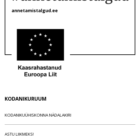
annetamistalgud.ee
KODANIKURUUM
KODANIKUÜHISKONNA NÄDALAKIRI
ASTU LIIKMEKS!