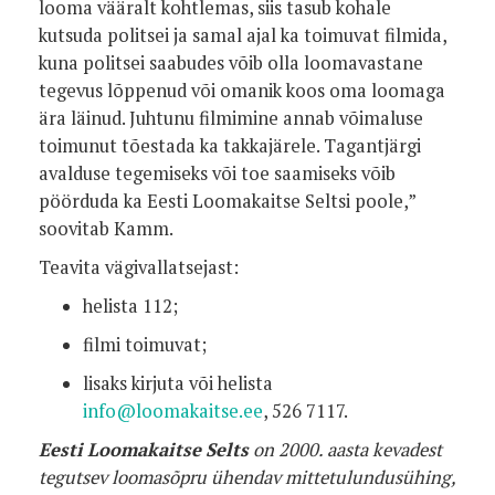
looma vääralt kohtlemas, siis tasub kohale
kutsuda politsei ja samal ajal ka toimuvat filmida,
kuna politsei saabudes võib olla loomavastane
tegevus lõppenud või omanik koos oma loomaga
ära läinud. Juhtunu filmimine annab võimaluse
toimunut tõestada ka takkajärele. Tagantjärgi
avalduse tegemiseks või toe saamiseks võib
pöörduda ka Eesti Loomakaitse Seltsi poole,”
soovitab Kamm.
Teavita vägivallatsejast:
helista 112;
filmi toimuvat;
lisaks kirjuta või helista
info@loomakaitse.ee
, 526 7117.
Eesti Loomakaitse Selts
on 2000. aasta kevadest
tegutsev loomasõpru ühendav mittetulundusühing,