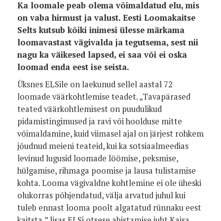
Ka loomale peab olema võimaldatud elu, mis
on vaba hirmust ja valust. Eesti Loomakaitse
Selts kutsub kõiki inimesi ülesse märkama
loomavastast vägivalda ja tegutsema, sest nii
nagu ka väikesed lapsed, ei saa või ei oska
loomad enda eest ise seista.
Üksnes ELSile on laekunud sellel aastal 72
loomade väärkohtlemise teadet. „Tavapärased
teated väärkohtlemisest on puudulikud
pidamistingimused ja ravi või hoolduse mitte
võimaldamine, kuid viimasel ajal on järjest rohkem
jõudnud meieni teateid, kui ka sotsiaalmeedias
levinud lugusid loomade löömise, peksmise,
hülgamise, rihmaga poomise ja lausa tulistamise
kohta. Looma vägivaldne kohtlemine ei ole üheski
olukorras põhjendatud, välja arvatud juhul kui
tuleb ennast looma poolt algatatud rünnaku eest
kaitsta,” lisas ELSi otsese abistamise juht Kaisa