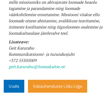
mille missiooniks on abivajavate loomade heaolu
tagamine ja parandamine ning loomade
väärkohtlemise ennetamine. Missiooni viiakse ellu
loomade otsese abistamise, avalikkuse teavitamise,
inimeste koolitamise ning õigusloomes osalemise ja
loomakaitsealase järelevalve teel.
Lisateave:
Geit Karurahu
Kommunikatsiooni- ja turundusjuht
+372 55505009
geit.karurahu@loomakaitse.ee
Uudis
Vabaühenduste Liidu Liige