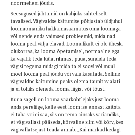
noormeheni jõudis.
Seesugused juhtumid on kahjuks suhteliselt
tavalised. Vägivaldse käitumise põhjustab üldjuhul
loomaomaniku hakkamasaamatus oma loomaga
või nende enda vaimsed probleemid, mida nad
looma peal välja elavad. Loomulikult ei ole üheski
olukorras, ka looma õpetamisel, normaalne ega
ka vajalik teda lüüa, rihmast puua, sundida teda
vägisi tegema midagi mida ta ei soovi või muul
moel looma peal jõudu või valu kasutada. Selline
vägivaldne käitumine peaks olema taunitav alati
ja ei tohiks oleneda looma liigist või tõust.
Kuna sageli on looma väärkohtlejaks just looma
enda pereliige, kelle eest loom ise ennast kaitsta
ei taha või ei saa, siis on tema ainsaks variandiks,
et vägivallast pääseda, kõrvaline silm või kõrv, kes
vägivallatsejast teada annab. „Kui märkad kedagi