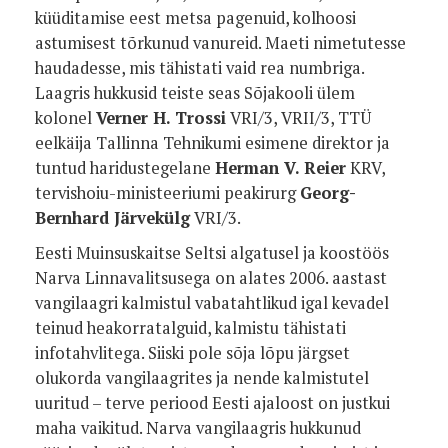
küüditamise eest metsa pagenuid, kolhoosi
astumisest tõrkunud vanureid. Maeti nimetutesse
haudadesse, mis tähistati vaid rea numbriga.
Laagris hukkusid teiste seas Sõjakooli ülem
kolonel
Verner H. Trossi
VRI/3, VRII/3, TTÜ
eelkäija Tallinna Tehnikumi esimene direktor ja
tuntud haridustegelane
Herman V. Reier
KRV,
tervishoiu-ministeeriumi peakirurg
Georg-
Bernhard Järvekülg
VRI/3.
Eesti Muinsuskaitse Seltsi algatusel ja koostöös
Narva Linnavalitsusega on alates 2006. aastast
vangilaagri kalmistul vabatahtlikud igal kevadel
teinud heakorratalguid, kalmistu tähistati
infotahvlitega. Siiski pole sõja lõpu järgset
olukorda vangilaagrites ja nende kalmistutel
uuritud – terve periood Eesti ajaloost on justkui
maha vaikitud. Narva vangilaagris hukkunud