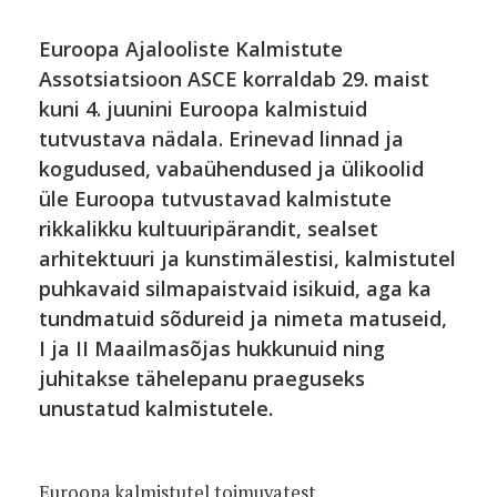
Euroopa Ajalooliste Kalmistute
Assotsiatsioon ASCE korraldab 29. maist
kuni 4. juunini Euroopa kalmistuid
tutvustava nädala. Erinevad linnad ja
kogudused, vabaühendused ja ülikoolid
üle Euroopa tutvustavad kalmistute
rikkalikku kultuuripärandit, sealset
arhitektuuri ja kunstimälestisi, kalmistutel
puhkavaid silmapaistvaid isikuid, aga ka
tundmatuid sõdureid ja nimeta matuseid,
I ja II Maailmasõjas hukkunuid ning
juhitakse tähelepanu praeguseks
unustatud kalmistutele.
Euroopa kalmistutel toimuvatest