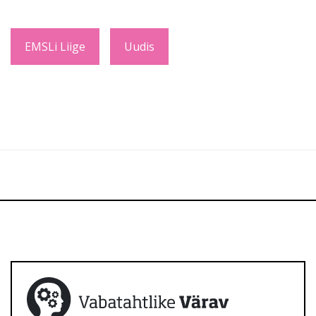
EMSLi Liige
Uudis