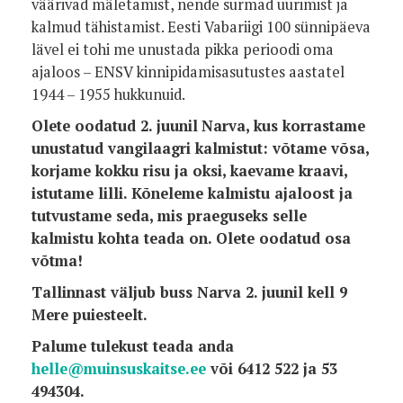
väärivad mäletamist, nende surmad uurimist ja
kalmud tähistamist. Eesti Vabariigi 100 sünnipäeva
lävel ei tohi me unustada pikka perioodi oma
ajaloos – ENSV kinnipidamisasutustes aastatel
1944 – 1955 hukkunuid.
Olete oodatud 2. juunil
Narva, kus korrastame
unustatud vangilaagri kalmistut: võtame võsa,
korjame kokku risu ja oksi, kaevame kraavi,
istutame lilli. Kõneleme kalmistu ajaloost ja
tutvustame seda, mis praeguseks selle
kalmistu kohta teada on. Olete oodatud osa
võtma!
Tallinnast väljub buss Narva 2. juunil kell 9
Mere puiesteelt.
Palume tulekust teada anda
helle@muinsuskaitse.ee
või 6412 522 ja 53
494304.