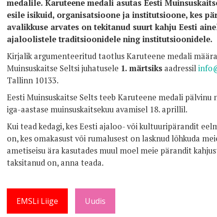
medalile. Karuteene medali asutas Eesti Muinsuskaitse
esile isikuid, organisatsioone ja institutsioone, kes p
avalikkuse arvates on tekitanud suurt kahju Eesti ainel
ajaloolistele traditsioonidele ning institutsioonidele.
Kirjalik argumenteeritud taotlus Karuteene medali määram
Muinsuskaitse Seltsi juhatusele
1. märtsiks
aadressil
info
Tallinn 10133.
Eesti Muinsuskaitse Selts teeb Karuteene medali pälvinu
iga-aastase muinsuskaitsekuu avamisel 18. aprillil.
Kui tead kedagi, kes Eesti ajaloo- või kultuuripärandit eel
on, kes omakasust või rumalusest on lasknud lõhkuda meie
ametiseisu ära kasutades muul moel meie pärandit kahjust
taksitanud on, anna teada.
EMSLi Liige
Uudis