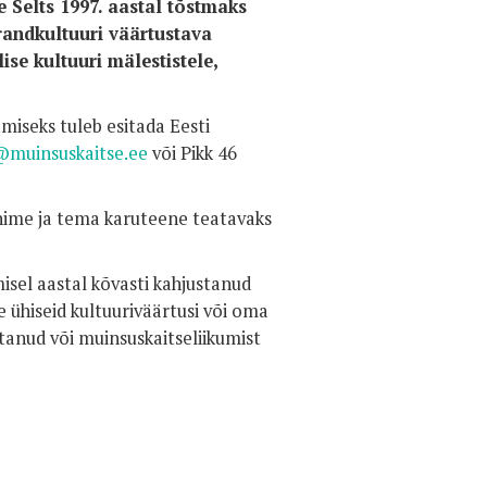
 Selts 1997. aastal tõstmaks
ärandkultuuri väärtustava
ise kultuuri mälestistele,
iseks tuleb esitada Eesti
@muinsuskaitse.ee
või Pikk 46
 nime ja tema karuteene teatavaks
misel aastal kõvasti kahjustanud
 ühiseid kultuuriväärtusi või oma
anud või muinsuskaitseliikumist