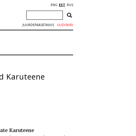
ENG
EST
RUS
JUURDEPÄÄSETAVUS
UUDISKIRI
id Karuteene
aate Karuteene