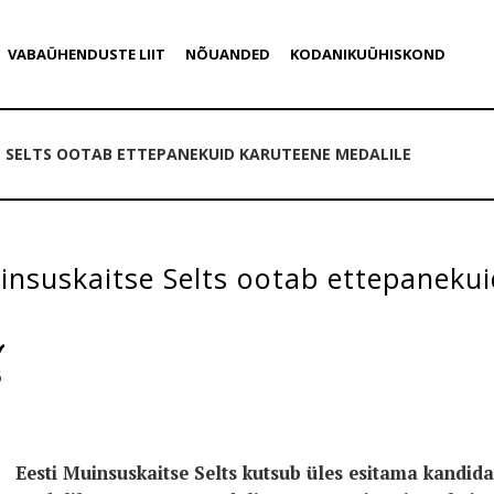
VABAÜHENDUSTE LIIT
NÕUANDED
KODANIKUÜHISKOND
E SELTS OOTAB ETTEPANEKUID KARUTEENE MEDALILE
insuskaitse Selts ootab ettepaneku
6
Eesti Muinsuskaitse Selts kutsub üles esitama kandid