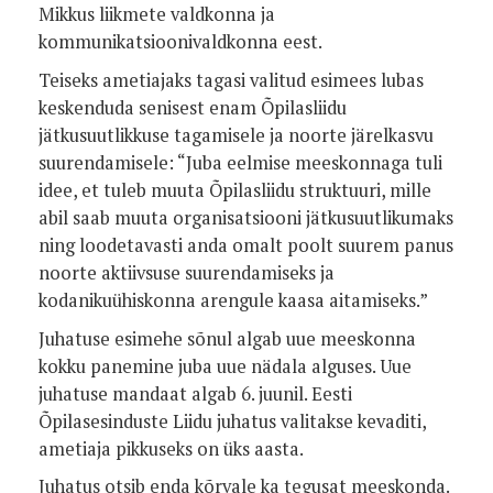
Mikkus liikmete valdkonna ja
kommunikatsioonivaldkonna eest.
Teiseks ametiajaks tagasi valitud esimees lubas
keskenduda senisest enam Õpilasliidu
jätkusuutlikkuse tagamisele ja noorte järelkasvu
suurendamisele: “Juba eelmise meeskonnaga tuli
idee, et tuleb muuta Õpilasliidu struktuuri, mille
abil saab muuta organisatsiooni jätkusuutlikumaks
ning loodetavasti anda omalt poolt suurem panus
noorte aktiivsuse suurendamiseks ja
kodanikuühiskonna arengule kaasa aitamiseks.”
Juhatuse esimehe sõnul algab uue meeskonna
kokku panemine juba uue nädala alguses. Uue
juhatuse mandaat algab 6. juunil. Eesti
Õpilasesinduste Liidu juhatus valitakse kevaditi,
ametiaja pikkuseks on üks aasta.
Juhatus otsib enda kõrvale ka tegusat meeskonda.