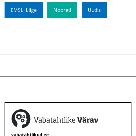
EMSLi Liige
Noored
Uudis
vabatahtlikud.ee