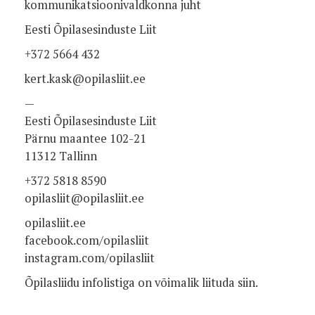
kommunikatsioonivaldkonna juht
Eesti Õpilasesinduste Liit
+372 5664 432
kert.kask@opilasliit.ee
—
Eesti Õpilasesinduste Liit
Pärnu maantee 102-21
11312 Tallinn
+372 5818 8590
opilasliit@opilasliit.ee
opilasliit.ee
facebook.com/opilasliit
instagram.com/opilasliit
Õpilasliidu infolistiga on võimalik liituda siin.