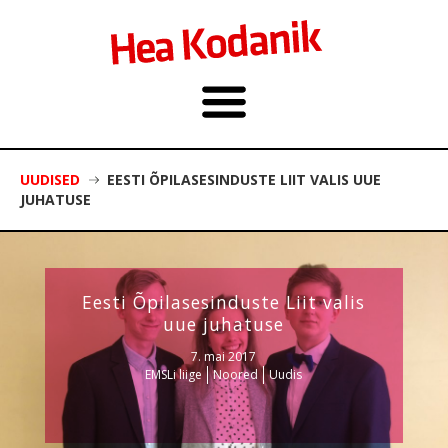
UUDISED
EESTI ÕPILASESINDUSTE LIIT VALIS UUE
JUHATUSE
Eesti Õpilasesinduste Liit valis
uue juhatuse
7. mai 2017
EMSLi liige
Noored
Uudis