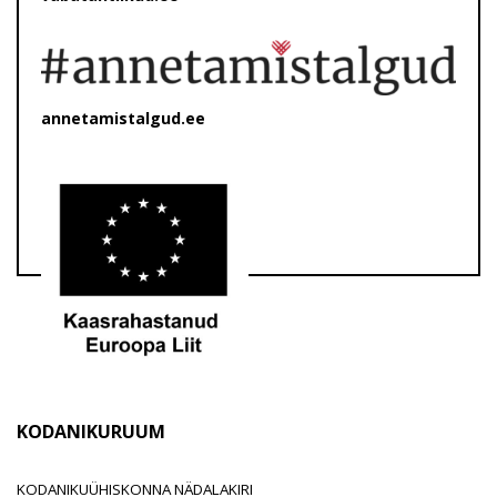
annetamistalgud.ee
KODANIKURUUM
KODANIKUÜHISKONNA NÄDALAKIRI