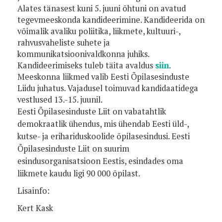
Alates tänasest kuni 5. juuni õhtuni on avatud
tegevmeeskonda kandideerimine. Kandideerida on
võimalik avaliku poliitika, liikmete, kultuuri-,
rahvusvaheliste suhete ja
kommunikatsioonivaldkonna juhiks.
Kandideerimiseks tuleb täita avaldus
siin
.
Meeskonna liikmed valib Eesti Õpilasesinduste
Liidu juhatus. Vajadusel toimuvad kandidaatidega
vestlused 13.-15. juunil.
Eesti Õpilasesinduste Liit on vabatahtlik
demokraatlik ühendus, mis ühendab Eesti üld-­,
kutse- ja erihariduskoolide õpilasesindusi. Eesti
Õpilasesinduste Liit on suurim
esindusorganisatsioon Eestis, esindades oma
liikmete kaudu ligi 90 000 õpilast.
Lisainfo:
Kert Kask