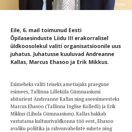
Foto:
Eile, 6. mail toimunud Eesti
Õpilasesinduste Liidu III erakorralisel
üldkoosolekul valiti organisatsioonile uus
juhatus. Juhatusse kuuluvad Andreanne
Kallas, Marcus Ehasoo ja Erik Mikkus.
Esimeheks valiti teiseks ametiajaks praegune
esimees, Tallinna Lilleküla Gümnaasiumi
abiturient Andreanne Kallas ning aseesimeesteks
Marcus Ehasoo (Tallinna Inglise Kolledž) ja Erik
Mikkus (Lihula Gümnaasium). Kallas hakkab
vastutama kultuurivaldkonna töö eest, Ehasoo
avaliku poliitika ja rahvusvaheliste suhete ning