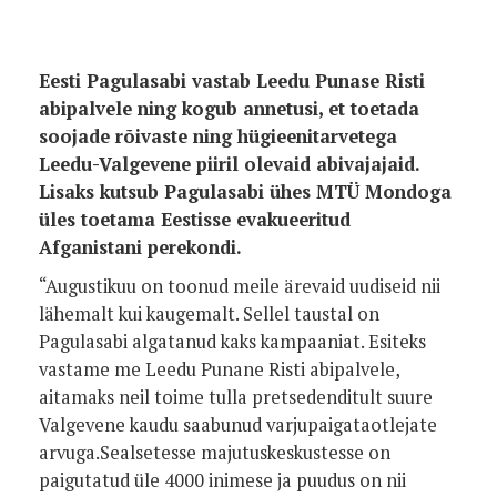
Eesti Pagulasabi vastab Leedu Punase Risti
abipalvele ning kogub annetusi, et toetada
soojade rõivaste ning hügieenitarvetega
Leedu-Valgevene piiril olevaid abivajajaid.
Lisaks kutsub Pagulasabi ühes MTÜ Mondoga
üles toetama Eestisse evakueeritud
Afganistani perekondi.
“Augustikuu on toonud meile ärevaid uudiseid nii
lähemalt kui kaugemalt. Sellel taustal on
Pagulasabi algatanud kaks kampaaniat. Esiteks
vastame me Leedu Punane Risti abipalvele,
aitamaks neil toime tulla pretsedenditult suure
Valgevene kaudu saabunud varjupaigataotlejate
arvuga.Sealsetesse majutuskeskustesse on
paigutatud üle 4000 inimese ja puudus on nii