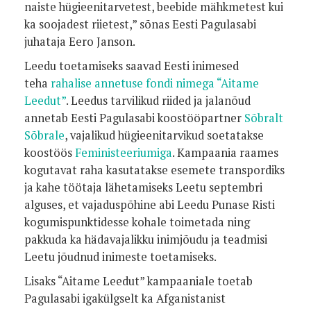
naiste hügieenitarvetest, beebide mähkmetest kui
ka soojadest riietest,” sõnas Eesti Pagulasabi
juhataja Eero Janson.
Leedu toetamiseks saavad Eesti inimesed
teha
rahalise annetuse fondi nimega “Aitame
Leedut”
. Leedus tarvilikud riided ja jalanõud
annetab Eesti Pagulasabi koostööpartner
Sõbralt
Sõbrale
, vajalikud hügieenitarvikud soetatakse
koostöös
Feministeeriumiga
. Kampaania raames
kogutavat raha kasutatakse esemete transpordiks
ja kahe töötaja lähetamiseks Leetu septembri
alguses, et vajaduspõhine abi Leedu Punase Risti
kogumispunktidesse kohale toimetada ning
pakkuda ka hädavajalikku inimjõudu ja teadmisi
Leetu jõudnud inimeste toetamiseks.
Lisaks “Aitame Leedut” kampaaniale toetab
Pagulasabi igakülgselt ka Afganistanist