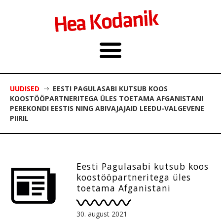
UUDISED
EESTI PAGULASABI KUTSUB KOOS
KOOSTÖÖPARTNERITEGA ÜLES TOETAMA AFGANISTANI
PEREKONDI EESTIS NING ABIVAJAJAID LEEDU-VALGEVENE
PIIRIL
Eesti Pagulasabi kutsub koos
koostööpartneritega üles
toetama Afganistani
perekondi Eestis ning
abivajajaid Leedu-Valgevene
30. august 2021
piiril