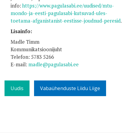
info:
https://www.pagulasabi.ee/uudised/mtu-
mondo-ja-eesti-pagulasabi-kutsuvad-ules-
toetama-afganistanist-eestisse-joudnud-peresid
.
Lisainfo:
Madle Timm
Kommunikatsioonijuht
Telefon: 5783 5266
E-mail:
madle@pagulasabi.ee
Uudis
Vabaühenduste Liidu Liige