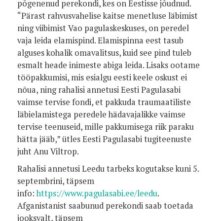
põgenenud perekondi, kes on Eestisse jõudnud.
“Pärast rahvusvahelise kaitse menetluse läbimist
ning viibimist Vao pagulaskeskuses, on peredel
vaja leida elamispind. Elamispinna eest tasub
alguses kohalik omavalitsus, kuid see pind tuleb
esmalt heade inimeste abiga leida. Lisaks ootame
tööpakkumisi, mis esialgu eesti keele oskust ei
nõua, ning rahalisi annetusi Eesti Pagulasabi
vaimse tervise fondi, et pakkuda traumaatiliste
läbielamistega peredele hädavajalikke vaimse
tervise teenuseid, mille pakkumisega riik paraku
hätta jääb,” ütles Eesti Pagulasabi tugiteenuste
juht Anu Viltrop.
Rahalisi annetusi Leedu tarbeks kogutakse kuni 5.
septembrini, täpsem
info:
https://www.pagulasabi.ee/leedu
.
Afganistanist saabunud perekondi saab toetada
jooksvalt, täpsem