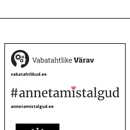
vabatahtlikud.ee
annetamistalgud.ee