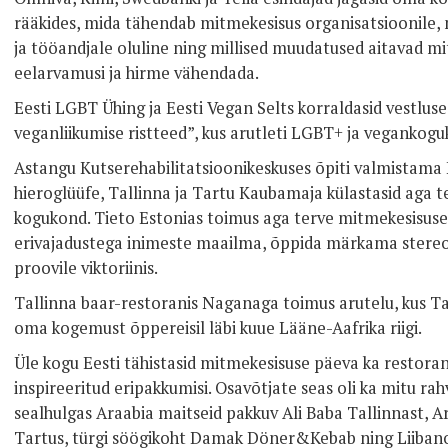
rääkides, mida tähendab mitmekesisus organisatsioonile,
ja tööandjale oluline ning millised muudatused aitavad m
eelarvamusi ja hirme vähendada.
Eesti LGBT Ühing ja Eesti Vegan Selts korraldasid vestlus
veganliikumise ristteed”, kus arutleti LGBT+ ja vegankogu
Astangu Kutserehabilitatsioonikeskuses õpiti valmistama H
hieroglüüfe, Tallinna ja Tartu Kaubamaja külastasid aga 
kogukond. Tieto Estonias toimus aga terve mitmekesisuse 
erivajadustega inimeste maailma, õppida märkama stere
proovile viktoriinis.
Tallinna baar-restoranis Naganaga toimus arutelu, kus Ta
oma kogemust õppereisil läbi kuue Lääne-Aafrika riigi.
Üle kogu Eesti tähistasid mitmekesisuse päeva ka restoran
inspireeritud eripakkumisi. Osavõtjate seas oli ka mitu ra
sealhulgas Araabia maitseid pakkuv Ali Baba Tallinnast, A
Tartus, türgi söögikoht Damak Döner&Kebab ning Liibanon