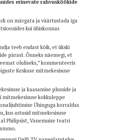
ranides erinevate rahvusköökide
rk on märgata ja väärtustada iga
atsioonides kui ühiskonnas
dja teeb endast kõik, et ükski
pide pärast. Õnneks näemegi, et
eemat oluliseks,” kommenteeris
õiguste Keskuse mitmekesisuse
kesisuse ja kaasamise plusside ja
ti mitmekesisuse kokkuleppe
sonalijuhtimise Ühinguga korraldas
, kus astusid mitmekesisuse
l Philipsist, Vanemuise teatri
 Tammo.
ogemusi Delfi TV paneelarutelus,