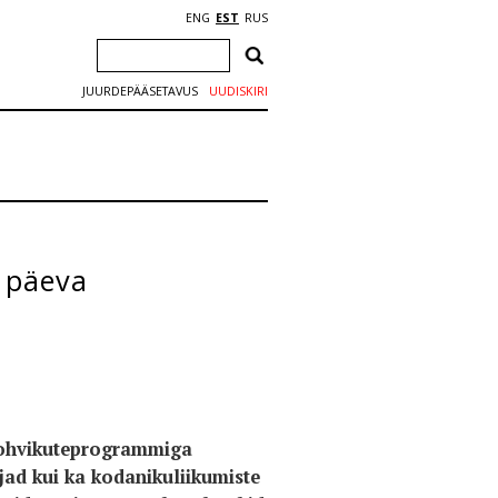
ENG
EST
RUS
JUURDEPÄÄSETAVUS
UUDISKIRI
e päeva
ja kohvikuteprogrammiga
jad kui ka kodanikuliikumiste