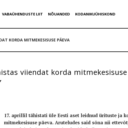
VABAÜHENDUSTE LIIT
NÕUANDED
KODANIKUÜHISKOND
ENDAT KORDA MITMEKESISUSE PÄEVA
histas viiendat korda mitmekesisus
17. aprillil tähistati üle Eesti aset leidnud ürituste 
mitmekesisuse päeva. Aruteludes said sõna nii ettevõt