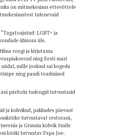
 miks on mitmekesisus ettevõttele
itmekesisustest tulenevaid
e “Tagatoajutud: LGBT+ ja
kondade ühisosa üle.
iina roogi ja kirjutama
teraapiakoerad ning Eesti mari
nädal, mille jooksul sai kogeda
otüüpe ning pandi teadmised
ani päritolu tudengid tutvustasid
id ja kohvikud, pakkudes päevast
hvuskööke tutvustavat restorani,
rmeenia ja Gruusia kohvik Smile
i kööki tutvustav Papa Joe.