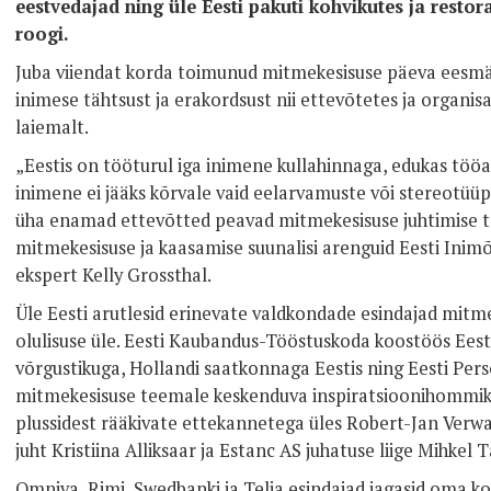
eestvedajad ning üle Eesti pakuti kohvikutes ja resto
roogi.
Juba viiendat korda toimunud mitmekesisuse päeva eesmä
inimese tähtsust ja erakordsust nii ettevõtetes ja organis
laiemalt.
„Eestis on tööturul iga inimene kullahinnaga, edukas tööan
inimene ei jääks kõrvale vaid eelarvamuste või stereotüü
üha enamad ettevõtted peavad mitmekesisuse juhtimise t
mitmekesisuse ja kaasamise suunalisi arenguid Eesti Inim
ekspert Kelly Grossthal.
Üle Eesti arutlesid erinevate valdkondade esindajad mitme
olulisuse üle. Eesti Kaubandus-Tööstuskoda koostöös Ees
võrgustikuga, Hollandi saatkonnaga Eestis ning Eesti Per
mitmekesisuse teemale keskenduva inspiratsioonihommiku
plussidest rääkivate ettekannetega üles Robert-Jan Verwaa
juht Kristiina Alliksaar ja Estanc AS juhatuse liige Mihkel
Omniva, Rimi, Swedbanki ja Telia esindajad jagasid oma k