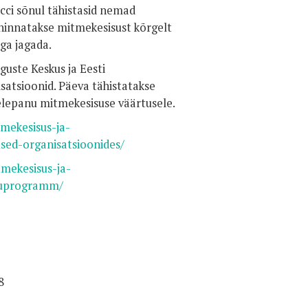
cci sõnul tähistasid nemad
innatakse mitmekesisust kõrgelt
ega jagada.
guste Keskus ja Eesti
satsioonid. Päeva tähistatakse
elepanu mitmekesisuse väärtusele.
mekesisus-ja-
sed-organisatsioonides/
mekesisus-ja-
duprogramm/
8