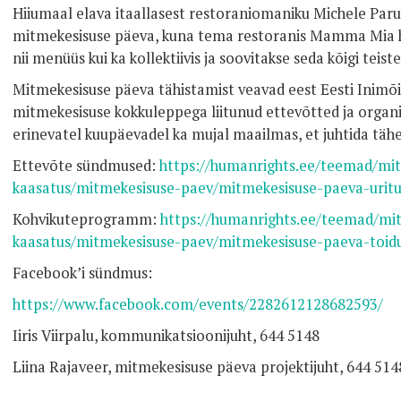
Hiiumaal elava itaallasest restoraniomaniku Michele Paru
mitmekesisuse päeva, kuna tema restoranis Mamma Mia h
nii menüüs kui ka kollektiivis ja soovitakse seda kõigi teist
Mitmekesisuse päeva tähistamist veavad eest Eesti Inimõi
mitmekesisuse kokkuleppega liitunud ettevõtted ja organi
erinevatel kuupäevadel ka mujal maailmas, et juhtida täh
Ettevõte sündmused:
https://humanrights.ee/teemad/mit
kaasatus/mitmekesisuse-paev/mitmekesisuse-paeva-uritu
Kohvikuteprogramm:
https://humanrights.ee/teemad/mit
kaasatus/mitmekesisuse-paev/mitmekesisuse-paeva-toi
Facebook’i sündmus:
https://www.facebook.com/events/2282612128682593/
Iiris Viirpalu, kommunikatsioonijuht, 644 5148
Liina Rajaveer, mitmekesisuse päeva projektijuht, 644 514