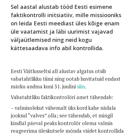
Sel aastal alustab tööd Eesti esimene
faktikontrolli initsiatiiv, mille missiooniks
on leida Eesti meediast üles kõige enam
üle vaatamist ja läbi uurimist vajavad
väljaütlemised ning neid kogu
kättesaadava info abil kontrollida.
Eesti Väitlusseltsi all alustav algatus otsib
vabatahtlikku tiimi ning ootab huvitatuid endast
märku andma kuni 31. juulini
siin
.
Vabatahtliku faktikontrolöri amet tähendab:
– valmisolekut vähemalt üks kord kahe nädala
jooksul “valves” olla; see tähendab, et mingil
kindlal päeval peaks kontrolör olema valmis
reageerima üleskutsele mõnda väidet kontrollida