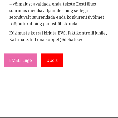
– võimalust avaldada enda tekste Eesti ühes
suurimas meediaväljaandes ning sellega
seonduvalt suurendada enda konkurentsivõimet
tööjõuturul ning panust ühiskonda
Küsimuste korral kirjuta EVSi faktikontrolli juhile,
Katrinale: katrina.koppel@debate.ee.
EMSLi Liige
Uudis