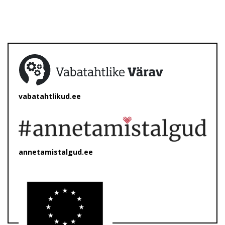
vabatahtlikud.ee
annetamistalgud.ee