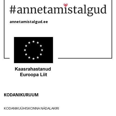
annetamistalgud.ee
KODANIKURUUM
KODANIKUÜHISKONNA NÄDALAKIRI