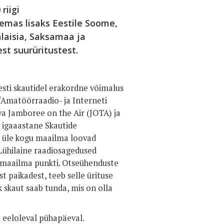
riigi
emas lisaks Eestile Soome,
alaisia, Saksamaa ja
st suurüritustest.
Eesti skautidel erakordne võimalus
 “Amatöörraadio- ja Interneti
va Jamboree on the Air (JOTA) ja
 igaaastane Skautide
i üle kogu maailma loovad
Lühilaine raadiosagedused
s maailma punkti. Otseühenduste
 paikadest, teeb selle ürituse
ik skaut saab tunda, mis on olla
 eeloleval pühapäeval.