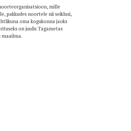
 noorteorganisatsioon, mille
, pakkudes noortele nii seiklusi,
tahtlikuna oma kogukonna jaoks
ürituseks on juulis Tagametas
u maailma.