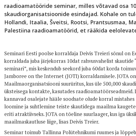
raadioamatööride seminar, milles võtavad osa 10 
skaudiorganisatsioonide esindajad. Kohale on tul
Hollandi, Itaalia, Šveitsi, Rootsi, Prantsusmaa, M
Palestiina raadioamatöörid, et rääkida eelolevate
Seminari Eesti poolse korraldaja Deivis Treieri sõnul on 
korraldada juba järjekorras 10dat rahvusvahelist skautide
seminari”, mis keskendub seekord juba 60dat korda toimu
Jamboree on the Internet (JOTI) korraldamisele. JOTA on
Maailmaorganisatsiooni suurüritus, kus üle 500,000 skaud
üksteisega kontakte, kasutades raadioamatöörseadmeid. 
kannavad osalejate hääle soodsate olude korral mistahe
loomine ja suhtlemine teiste skautidega maailma kaugetest
eriti atraktiivseks. JOTA on tõeline suurlaager, kus iga üks
maailmaskautluse liige, lisas Deivis Treier.
Seminar toimub Tallinna Polütehnikumi ruumes ja lõppeb