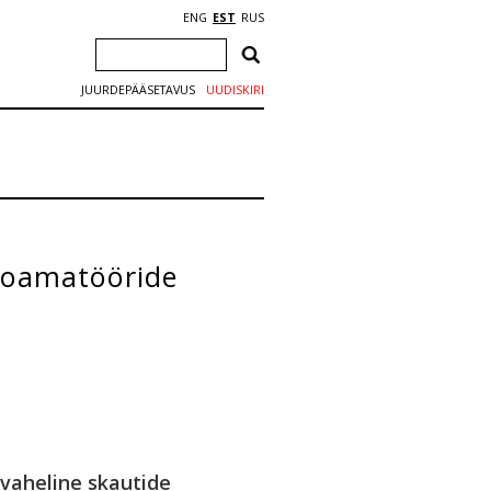
ENG
EST
RUS
JUURDEPÄÄSETAVUS
UUDISKIRI
dioamatööride
svaheline skautide