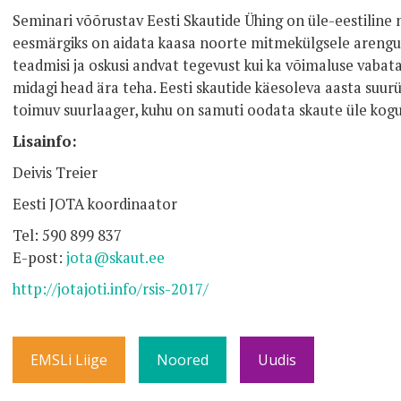
Seminari võõrustav Eesti Skautide Ühing on üle-eestiline
eesmärgiks on aidata kaasa noorte mitmekülgsele arengule
teadmisi ja oskusi andvat tegevust kui ka võimaluse vaba
midagi head ära teha. Eesti skautide käesoleva aasta suur
toimuv suurlaager, kuhu on samuti oodata skaute üle kog
Lisainfo:
Deivis Treier
Eesti JOTA koordinaator
Tel: 590 899 837
E-post:
jota@skaut.ee
http://jotajoti.info/rsis-2017/
EMSLi Liige
Noored
Uudis