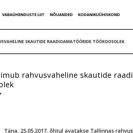
VABAÜHENDUSTE LIIT
NÕUANDED
KODANIKUÜHISKOND
VUSVAHELINE SKAUTIDE RAADIOAMATÖÖRIDE TÖÖKOOSOLEK
toimub rahvusvaheline skautide raa
olek
Täna, 25.05.2017, õhtul avatakse Tallinnas rahvu