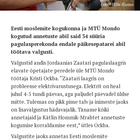
Foto: Hille Hanso
Eesti moslemite kogukonna ja MTÜ Mondo
kogutud annetuste abil said 34 süüria
pagulasperekonda endale päikesepatarei abil
töötava valgusti.
Valgustid andis Jordaanias Zaatari pagulaslaagris
elavate õpetajate peredele üle MTÜ Mondo
töötaja Kristi Ockba. “Zaatari laagris on
probleeme elektrivarustusega. Elektrit on heal
juhul 4-5 tundi päevas, aga paljudel päevadel üldse
mitte. Tulemas on pikk pime talv ja inimeste jaoks
on lisavalgustus hädavajalik. Täname kõiki
annetajaid ja Kätlin Hommik-Mrabtet annetuste
kogumise korraldamise eest,” ütles Ockba.
Valgustite jaoks annetas Eesti moslemite