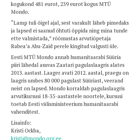
kogukond 481 eurot, 239 eurot kogus MTÜ
Mondo.
“Lamp tuli õigel ajal, sest varakult läheb pimedaks
ja lapsed ei saanud õhtuti õppida ning mina tunde
ette valmistada,” rõõmustas arvutiõpetaja
Rabea’a Abu-Zaid perele kingitud valgusti üle.
Eesti MTÜ Mondo annab humanitaarabi Süüria
piiri lähedal asuvas Zaatari pagulaslaagris alates
2013. aastast. Laager avati 2012. aastal, praegu on
laagris umbes 80 000 pagulast Süüriast, veerand
neist on lapsed. Mondo korraldab pagulaslaagris
arvutikursusi 18-35-aastastele noortele, kursusi
toetab Eesti välisministeerium humanitaarabi
vahenditest.
Lisainfo:
Kristi Ockba,
kristi@mondo.org.ee
,