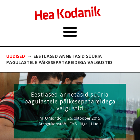
UUDISED
EESTLASED ANNETASID SÜÜRIA
PAGULASTELE PÄIKESEPATAREIDEGA VALGUSTID
Eestlased annetasid süüria
pagulastele päikesepatareidega
valgustid
MTÜ Mondo
26. oktoober 2015
Arengukoostöö
EMSLi liige
Uudis