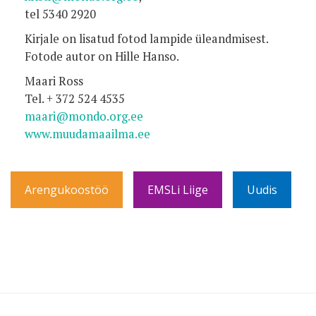
tel 5340 2920
Kirjale on lisatud fotod lampide üleandmisest.
Fotode autor on Hille Hanso.
Maari Ross
Tel. + 372 524 4535
maari@mondo.org.ee
www.muudamaailma.ee
Arengukoostöö
EMSLi Liige
Uudis