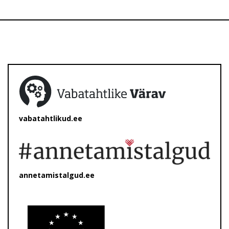
vabatahtlikud.ee
annetamistalgud.ee