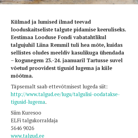
Külmad ja lumised ilmad teevad
looduskaitseliste talgute pidamise keeruliseks.
Eestimaa Looduse Fondi vabatahtlikul
talgujuhil Liina Remmil tuli hea mõte, kuidas
sellistes oludes meeldiv kasulikuga ühendada
– kogunegem 23.-24. jaanuaril Tartusse suvel
võetud proovidest tigusid lugema ja kiile
mõõtma.
Täpsemalt saab ettevõtmisest lugeda siit:
http://www.talgud.ee/lugu/talgulisi-oodatakse-
tigusid-lugema
.
Siim Kuresoo
ELFi talgukorraldaja
5646 9026
www.talgud.ee