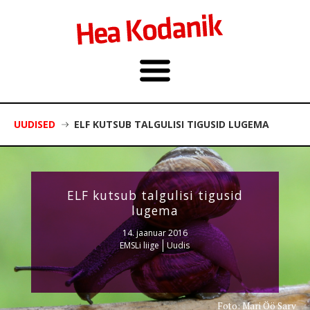
UUDISED
ELF KUTSUB TALGULISI TIGUSID LUGEMA
ELF kutsub talgulisi tigusid
lugema
14. jaanuar 2016
EMSLi liige
Uudis
Foto: Mari Öö Sarv