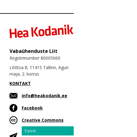
Vabaühenduste Liit
Registrinumber 80005069
Lõõtsa 8, 11415 Tallinn, Aguri
maja, 2. korrus
KONTAKT
info@heakodanik.ee
Facebook
Creative Commons
Email