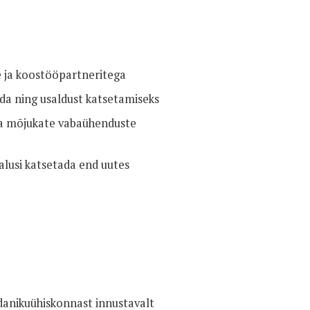
e ja koostööpartneritega
da ning usaldust katsetamiseks
da mõjukate vabaühenduste
lusi katsetada end uutes
odanikuühiskonnast innustavalt