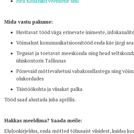
Hea Kodaniku veebilehe sisu
Mida vastu pakume:
Huvitavat tööd väga erinevate inimeste, infokanalit
Võimalust kommunikatsioonitööd enda käe järgi sea
Tegusat ja toetavat meeskonda ning head seltskon
ühiskontoris Tallinnas
Põnevaid mõttevahetusi vabakondlastega ning võima
olukordades
Täistöökohta ja viisakat palka
Tööd saad alustada juba aprillis.
Hakkas meeldima? Saada meile:
Elulookirjeldus, enda mõtted tõhusaist viisidest, kuidas k