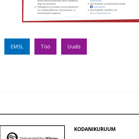
EMSL
Töö
Uudis
KODANIKURUUM