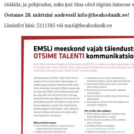
rääkida, ja põhjendus, miks just Sina oled õigeim inimene
Ootame 28. märtsini aadressil info@heakodanik.ee!
Lisainfot küsi: 5211385 või mari@heakodanik.ee