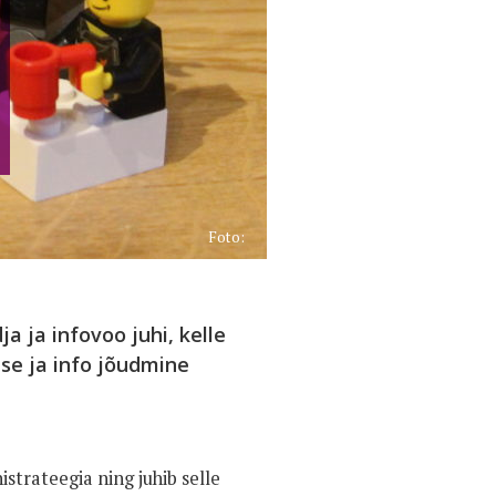
Foto:
 ja infovoo juhi, kelle
e ja info jõudmine
trateegia ning juhib selle