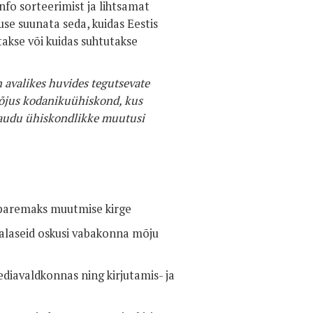
nfo sorteerimist ja lihtsamat
se suunata seda, kuidas Eestis
akse või kuidas suhtutakse
 avalikes huvides tegutsevate
 mõjus kodanikuühiskond, kus
 kaudu ühiskondlikke muutusi
 paremaks muutmise kirge
alaseid oskusi vabakonna mõju
iavaldkonnas ning kirjutamis- ja