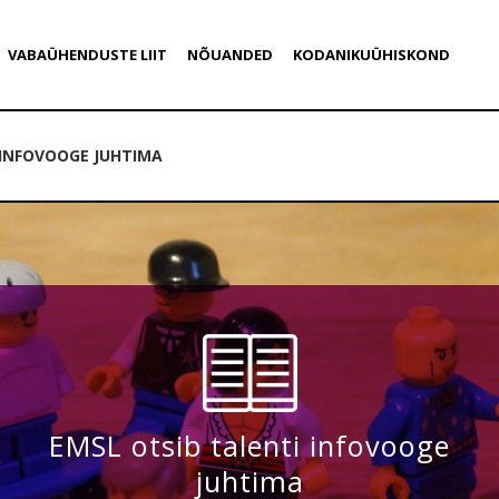
VABAÜHENDUSTE LIIT
NÕUANDED
KODANIKUÜHISKOND
 INFOVOOGE JUHTIMA
EMSL otsib talenti infovooge
juhtima