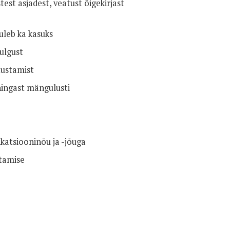
test asjadest, veatust õigekirjast
uleb ka kasuks
ulgust
tustamist
ingast mängulusti
atsiooninõu ja -jõuga
itamise