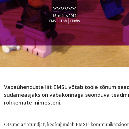
15. märts 2017
EMSL
Töö
Uudis
Vabaühenduste liit EMSL võtab tööle sõnumiseadja
südameasjaks on vabakonnaga seonduva teadmis
rohkemate inimesteni.
Otsime asjatundjat, kes kujundab EMSLi kommunikatsioonis