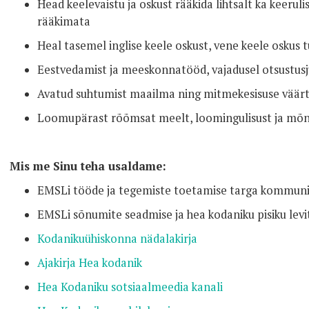
Head keelevaistu ja oskust rääkida lihtsalt ka keerulis
rääkimata
Heal tasemel inglise keele oskust, vene keele oskus t
Eestvedamist ja meeskonnatööd, vajadusel otsustusj
Avatud suhtumist maailma ning mitmekesisuse väär
Loomupärast rõõmsat meelt, loomingulisust ja mõn
Mis me Sinu teha usaldame:
EMSLi tööde ja tegemiste toetamise targa kommunik
EMSLi sõnumite seadmise ja hea kodaniku pisiku lev
Kodanikuühiskonna nädalakirja
Ajakirja Hea kodanik
Hea Kodaniku sotsiaalmeedia kanali