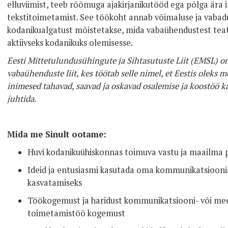
elluviimist, teeb rõõmuga ajakirjanikutööd ega põlga ära i
tekstitoimetamist. See töökoht annab võimaluse ja vabadu
kodanikualgatust mõistetakse, mida vabaühendustest teat
aktiivseks kodanikuks olemisesse.
Eesti Mittetulundusühingute ja Sihtasutuste Liit (EMSL) on
vabaühenduste liit, kes töötab selle nimel, et Eestis oleks
inimesed tahavad, saavad ja oskavad osalemise ja koostöö
juhtida.
Mida me Sinult ootame:
Huvi kodanikuühiskonnas toimuva vastu ja maailma
Ideid ja entusiasmi kasutada oma kommunikatsiooni
kasvatamiseks
Töökogemust ja haridust kommunikatsiooni- või meed
toimetamistöö kogemust