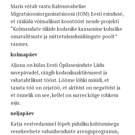
Maris võtab vastu Rahvusvahelise
Migratsiooniorganisatsiooni (IOM) Eesti esinduse,
et rääkida võimalikust koostööst nende projekti
“Kolmandate riikide kodanike kaasamine kohalike
omavalitsuste ja mittetulundusühingute poolt”
raames.
kolmapäev
Aljona on külas Eesti Õpilasesindute Liidu
suvepävadel, räägib kodanikuaktiivsusest ja
vabatahtlikust tööst. Lööme lõhki müüdi, et
tasuta töö on orjatöö, et aktivist on negativist ja
et õnnelik on see, kellel on surres kõige rohkem
asju.
neljapäev
Katja eestvedamisel lõpeb piduliku kohtumisega
venekeelsete vabaühenduste arenguprogramm,