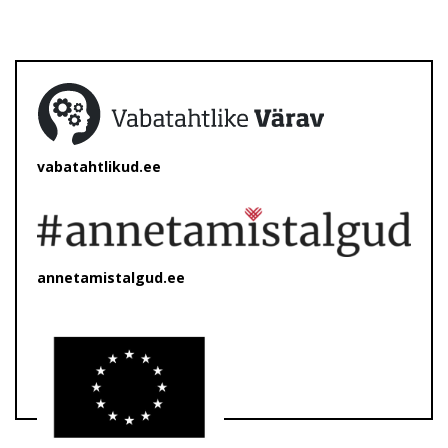
vabatahtlikud.ee
annetamistalgud.ee