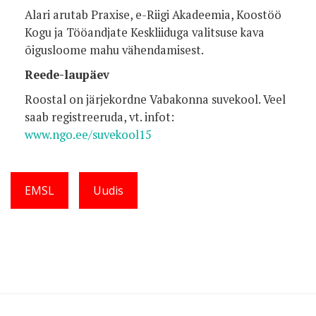
Alari arutab Praxise, e-Riigi Akadeemia, Koostöö
Kogu ja Tööandjate Keskliiduga valitsuse kava
õigusloome mahu vähendamisest.
Reede-laupäev
Roostal on järjekordne Vabakonna suvekool. Veel
saab registreeruda, vt. infot:
www.ngo.ee/suvekool15
EMSL
Uudis