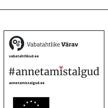
vabatahtlikud.ee
annetamistalgud.ee