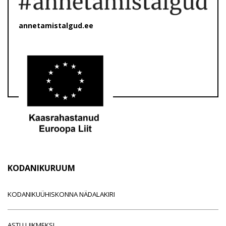
annetamistalgud.ee
KODANIKURUUM
KODANIKUÜHISKONNA NÄDALAKIRI
ASTU LIIKMEKS!