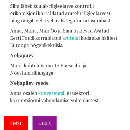
Siim läheb kuulab riigieelarve kontrolli
erikomisjoni korraldatud arutelu riigieelarvest
ning räägib eelarvehuvilistega ka katuserahast.
Anna, Maria, Mari Öö ja Siim osalevad Avatud
Eesti Fondi korraldatud
arutelul
kodanike häälest
Euroopa põgenikekriisis.
Neljapäev
Maria kohtub Vanurite Eneseabi- ja
Nõustamisühinguga.
Neljapäev-reede
Anna osaleb
konverentsil
erasektori
korruptsiooni vähendamise võimalustest.
EMSL
Uudis