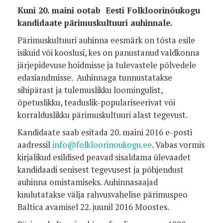
K
uni 20. maini ootab Eesti Folkloorinõukogu
kandidaate pärimuskultuuri auhinnale.
Pärimuskultuuri auhinna eesmärk on tõsta esile
isikuid või kooslusi, kes on panustanud valdkonna
järjepidevuse hoidmisse ja tulevastele põlvedele
edasiandmisse. Auhinnaga tunnustatakse
sihipärast ja tulemuslikku loomingulist,
õpetuslikku, teaduslik-populariseerivat või
korralduslikku pärimuskultuuri alast tegevust.
Kandidaate saab esitada 20. maini 2016 e-posti
aadressil
info@folkloorinoukogu.ee
. Vabas vormis
kirjalikud esildised peavad sisaldama ülevaadet
kandidaadi senisest tegevusest ja põhjendust
auhinna omistamiseks. Auhinnasaajad
kuulutatakse välja rahvusvahelise pärimuspeo
Baltica avamisel 22. juunil 2016 Moostes.