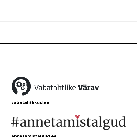
vabatahtlikud.ee
annetamistalgud.ee