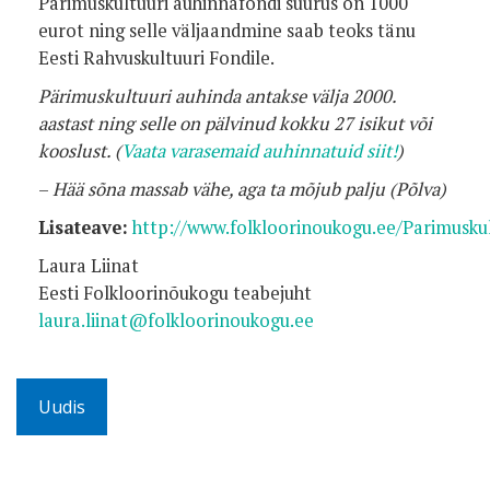
Pärimuskultuuri auhinnafondi suurus on 1000
eurot ning selle väljaandmine saab teoks tänu
Eesti Rahvuskultuuri Fondile.
Pärimuskultuuri auhinda antakse välja 2000.
aastast ning selle on pälvinud kokku 27 isikut või
kooslust. (
Vaata varasemaid auhinnatuid siit!
)
–
Hää sõna massab vähe, aga ta mõjub palju (Põlva)
Lisateave:
http://www.folkloorinoukogu.ee/Parimusku
Laura Liinat
Eesti Folkloorinõukogu teabejuht
laura.liinat@folkloorinoukogu.ee
Uudis