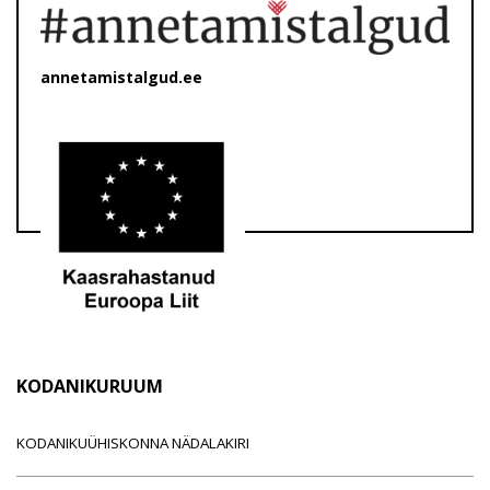
annetamistalgud.ee
KODANIKURUUM
KODANIKUÜHISKONNA NÄDALAKIRI