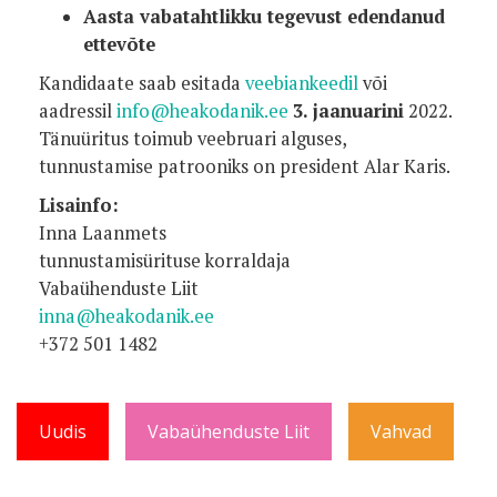
Aasta vabatahtlikku tegevust edendanud
ettevõte
Kandidaate saab esitada
veebiankeedil
või
aadressil
info@heakodanik.ee
3. jaanuarini
2022.
Tänuüritus toimub veebruari alguses,
tunnustamise patrooniks on president Alar Karis.
Lisainfo:
Inna Laanmets
tunnustamisürituse korraldaja
Vabaühenduste Liit
inna@heakodanik.ee
+372 501 1482
Uudis
Vabaühenduste Liit
Vahvad