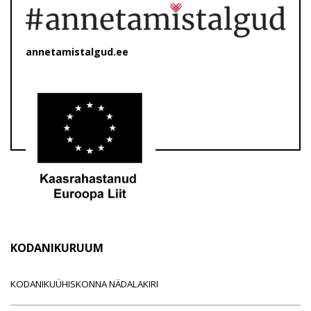
annetamistalgud.ee
KODANIKURUUM
KODANIKUÜHISKONNA NÄDALAKIRI