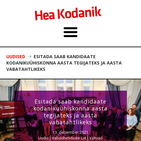
UUDISED
ESITADA SAAB KANDIDAATE
KODANIKUÜHISKONNA AASTA TEGIJATEKS JA AASTA
VABATAHTLIKEKS
Esitada saab kandidaate
kodanikuühiskonna aasta
tegijateks ja aasta
vabatahtlikeks
13. detsember 2021
Uudis
Vabaühenduste Liit
Vahvad