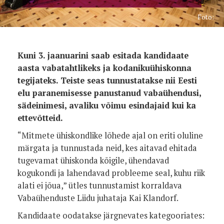
Foto:
Kuni 3. jaanuarini saab esitada kandidaate
aasta vabatahtlikeks ja kodanikuühiskonna
tegijateks. Teiste seas tunnustatakse nii Eesti
elu paranemisesse panustanud vabaühendusi,
sädeinimesi, avaliku võimu esindajaid kui ka
ettevõtteid.
“Mitmete ühiskondlike lõhede ajal on eriti oluline
märgata ja tunnustada neid, kes aitavad ehitada
tugevamat ühiskonda kõigile, ühendavad
kogukondi ja lahendavad probleeme seal, kuhu riik
alati ei jõua,” ütles tunnustamist korraldava
Vabaühenduste Liidu juhataja Kai Klandorf.
Kandidaate oodatakse järgnevates kategooriates: