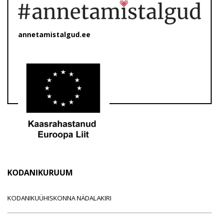
annetamistalgud.ee
KODANIKURUUM
KODANIKUÜHISKONNA NÄDALAKIRI