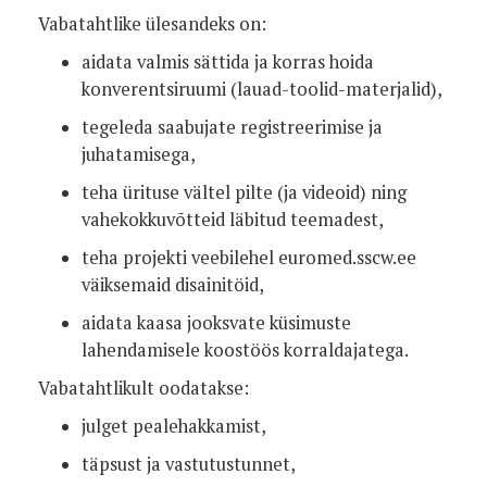
Vabatahtlike ülesandeks on:
aidata valmis sättida ja korras hoida
konverentsiruumi (lauad-toolid-materjalid),
tegeleda saabujate registreerimise ja
juhatamisega,
teha ürituse vältel pilte (ja videoid) ning
vahekokkuvõtteid läbitud teemadest,
teha projekti veebilehel euromed.sscw.ee
väiksemaid disainitöid,
aidata kaasa jooksvate küsimuste
lahendamisele koostöös korraldajatega.
Vabatahtlikult oodatakse:
julget pealehakkamist,
täpsust ja vastutustunnet,