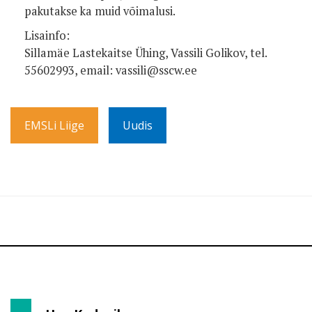
pakutakse ka muid võimalusi.
Lisainfo:
Sillamäe Lastekaitse Ühing, Vassili Golikov, tel.
55602993, email: vassili@sscw.ee
EMSLi Liige
Uudis