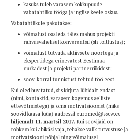
kasuks tuleb varasem kokkupuude
vabatahtliku tööga ja inglise keele oskus.
Vabatahtlikule pakutakse:
võimalust osaleda täies mahus projekti
rahvusvahelisel konverentsil (sh toitlustus);
võimalust tutvuda aktiivsete noortega ja
ekspertidega erinevatest Eestimaa
nurkadest ja projekti partnerriikidest;
soovi korral tunnistust tehtud töö eest.
Kui oled huvitatud, siis kirjuta lühidalt endast
(nimi, kontaktid, varasem kogemus selliste
ettevõtmistega) ja oma motivatsioonist (miks
soovid kaasa lüüa) aadressil euromed@sscw.ee
hiljemalt 11. märtsil 2017.
Kui soovijaid on
rohkem kui abikäsi vaja, tehakse valik tutvustuse ja
motivatsiooni põhjal ning võimalusel