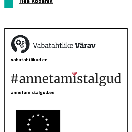
Hea Kodanik
vabatahtlikud.ee
annetamistalgud.ee