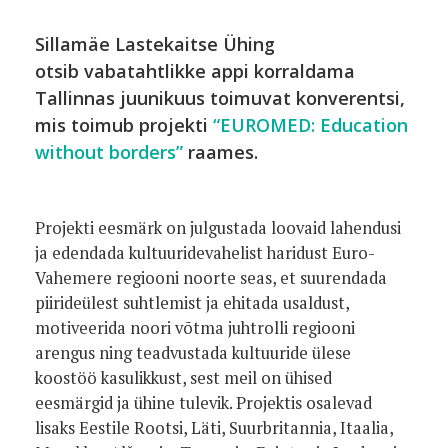
Sillamäe Lastekaitse Ühing
otsib vabatahtlikke appi korraldama
Tallinnas juunikuus toimuvat konverentsi,
mis toimub projekti
“EUROMED: Education
without borders”
raames.
Projekti eesmärk on julgustada loovaid lahendusi
ja edendada kultuuridevahelist haridust Euro-
Vahemere regiooni noorte seas, et suurendada
piirideülest suhtlemist ja ehitada usaldust,
motiveerida noori võtma juhtrolli regiooni
arengus ning teadvustada kultuuride ülese
koostöö kasulikkust, sest meil on ühised
eesmärgid ja ühine tulevik. Projektis osalevad
lisaks Eestile Rootsi, Läti, Suurbritannia, Itaalia,