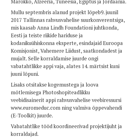
Marokko, Alžeeria, Tuneesia, Egiptus ja Jordaania.
Mullu septembris alanud projekt lõpeb9. juunil
2017 Tallinnas rahvusvahelise suurkonverentsiga,
mis kaasab Anna Lindh Foundationi juhtkonda,
Eesti ja teiste riikide hariduse ja
kodanikuühiskonna eksperte, esindajaid Euroopa
Komisjonist, Vahemere Liidust, saatkondadest ja
mujalt. Selle korraldamise juurde ongi
vabatahtlikke appi vaja, alates 14. märtsist kuni
juuni lõpuni.
Lisaks otsitakse kogemustega ja loova
mõtlemisega Photoshopiteadlikku
veebidisainerit appi rahvusvahelise veebiressursi
www.euromeduc.com ning valmiva õppevahendi
(E-Toolkit) juurde.
Vabatahtlike tööd koordineerivad projektijuht ja
korraldajad.