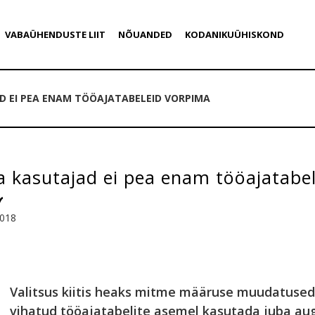
VABAÜHENDUSTE LIIT
NÕUANDED
KODANIKUÜHISKOND
 EI PEA ENAM TÖÖAJATABELEID VORPIMA
a kasutajad ei pea enam tööajatabe
2018
Valitsus kiitis heaks mitme määruse muudatused, 
vihatud tööajatabelite asemel kasutada juba augu