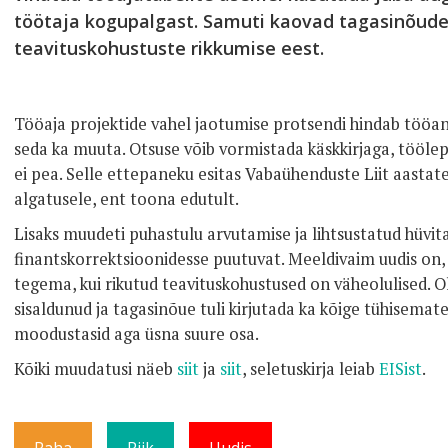
töötaja kogupalgast. Samuti kaovad tagasinõude
teavituskohustuste rikkumise eest.
Tööaja projektide vahel jaotumise protsendi hindab tööand
seda ka muuta. Otsuse võib vormistada käskkirjaga, tööle
ei pea. Selle ettepaneku esitas Vabaühenduste Liit aastat
algatusele, ent toona edutult.
Lisaks muudeti puhastulu arvutamise ja lihtsustatud hüvita
finantskorrektsioonidesse puutuvat. Meeldivaim uudis on
tegema, kui rikutud teavituskohustused on väheolulised. O
sisaldunud ja tagasinõue tuli kirjutada ka kõige tühisemate
moodustasid aga üsna suure osa.
Kõiki muudatusi näeb
siit
ja
siit
, seletuskirja leiab
EISist
.