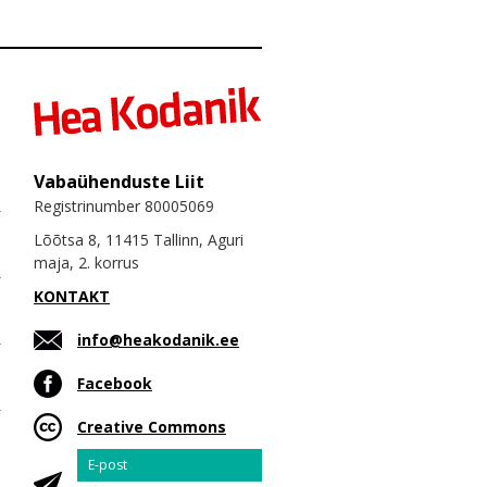
Vabaühenduste Liit
Registrinumber 80005069
Lõõtsa 8, 11415 Tallinn, Aguri
maja, 2. korrus
KONTAKT
info@heakodanik.ee
Facebook
Creative Commons
Email