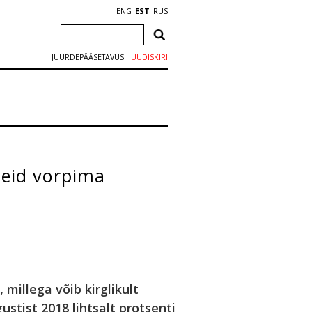
ENG
EST
RUS
JUURDEPÄÄSETAVUS
UUDISKIRI
leid vorpima
millega võib kirglikult
stist 2018 lihtsalt protsenti