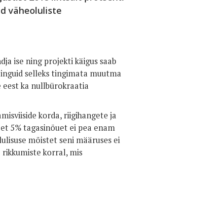
d väheoluliste
ja ise ning projekti käigus saab
pinguid selleks tingimata muutma
e eest ka nullbürokraatia
misviiside korda, riigihangete ja
, et 5% tagasinõuet ei pea enam
lulisuse mõistet seni määruses ei
 rikkumiste korral, mis