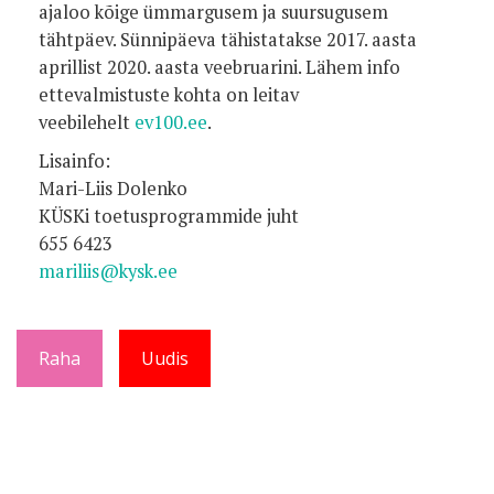
ajaloo kõige ümmargusem ja suursugusem
tähtpäev. Sünnipäeva tähistatakse 2017. aasta
aprillist 2020. aasta veebruarini. Lähem info
ettevalmistuste kohta on leitav
veebilehelt
ev100.ee
.
Lisainfo:
Mari-Liis Dolenko
KÜSKi toetusprogrammide juht
655 6423
mariliis@kysk.ee
Raha
Uudis