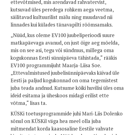
ettevõtmised, mis arendavad rahvatervist,
kutsuvad üles peredega rohkem aega veetma,
säilitavad kultuurilist mälu ning muudavad nii
linnades kui külades tänavapilti rõõmsamaks.
„Nüüd, kus oleme EV100 juubeliperioodi suure
matkapäevaga avanud, on just õige aeg mõelda,
mis on see asi, tegu või sündmus, millega oma
kogukonnas Eesti sünnipäeva tähistada,“ rääkis
EV100 programmijuht Maarja-Liisa Soe.
„Ettevalmistused juubelisünnipäevaks käivad üle
Eesti ja paljud kogukonnad on oma tegemistest
juba teada andnud. Kutsume kõiki huvilisi üles oma
ideid esitama ja üheskoos midagi erilist ette
võtma,“ lisas ta.
KÜSKi toetusprogrammide juhi Mari-Liis Dolenko
sõnul on KÜSKil väga hea meel olla juba
mitmendat korda kaasosaline Eestile vahvate