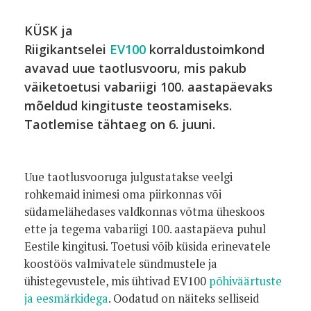
KÜSK ja
Riigikantselei
EV100
korraldustoimkond
avavad uue taotlusvooru, mis pakub
väiketoetusi vabariigi 100. aastapäevaks
mõeldud kingituste teostamiseks.
Taotlemise tähtaeg on 6. juuni.
Uue taotlusvooruga julgustatakse veelgi
rohkemaid inimesi oma piirkonnas või
südamelähedases valdkonnas võtma üheskoos
ette ja tegema vabariigi 100. aastapäeva puhul
Eestile kingitusi. Toetusi võib küsida erinevatele
koostöös valmivatele sündmustele ja
ühistegevustele, mis ühtivad EV100
põhiväärtuste
ja eesmärkidega
. Oodatud on näiteks selliseid