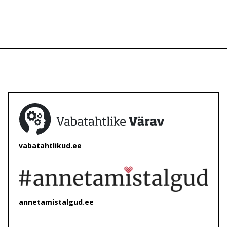
vabatahtlikud.ee
annetamistalgud.ee