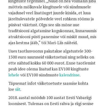
kingituste tegemisel. „Nüüd on hea võimalus juba
mõtteis mõlkuvale kingitusele või sündmusele
vajadusel veel lisatõuget juurde küsida, et luua
järeltulevatele põlvedele veel rohkem rõõmu ja
püsivat väärtust. Olgu see siis mõne uue
traditsiooni algatamine kogukonnas, linnaruumis
atraktsiooni püsti panemine või miskit muud, mis
ajas kestma jääb,“ tõi Mari-Liis näiteid.
Uues taotlusvoorus pakutakse algatustele 300-
1500 euro suuruseid väiketoetusi ning selleks on
ette nähtud kokku 60 000 eurot. Enne taotlemist
peab idee olema lisatud kas EV100 kingituste
lehele
või EV100 sündmuste
kalendrisse
.
Täpsemat infot väiketoetuste saamise kohta
loe
siit
.
​2018. aastal möödub 100 aastat Eesti Vabariigi
loomisest. Tulemas on Eesti rahva ja riigi senise