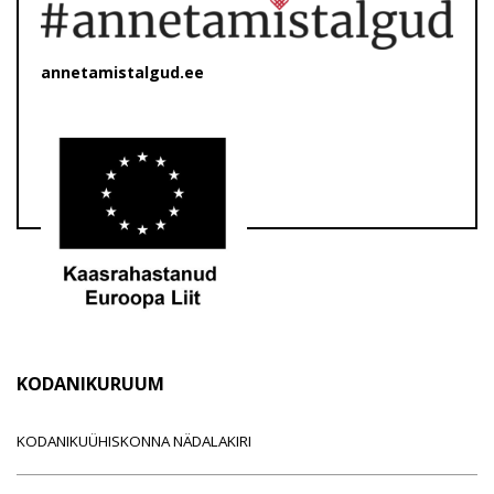
annetamistalgud.ee
KODANIKURUUM
KODANIKUÜHISKONNA NÄDALAKIRI