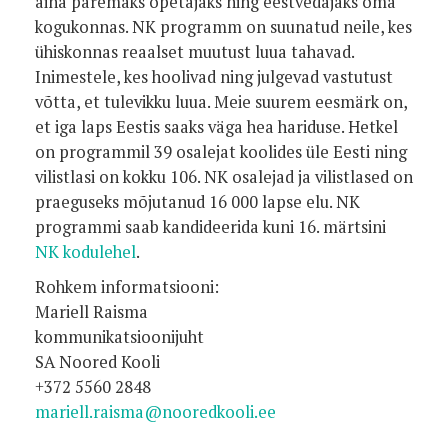
aina paremaks õpetajaks ning eestvedajaks oma
kogukonnas.
NK programm on suunatud neile, kes
ühiskonnas reaalset muutust luua tahavad.
Inimestele, kes hoolivad ning julgevad vastutust
võtta, et tulevikku luua. Meie suurem eesmärk on,
et iga laps Eestis saaks väga hea hariduse.
Hetkel
on programmil 39 osalejat koolides üle Eesti ning
vilistlasi on kokku 106. NK osalejad ja vilistlased on
praeguseks mõjutanud 16 000 lapse elu.
NK
programmi saab kandideerida kuni 16. märtsini
NK kodulehel
.
Rohkem informatsiooni:
Mariell Raisma
kommunikatsioonijuht
SA Noored Kooli
+372 5560 2848
mariell.raisma@nooredkooli.ee