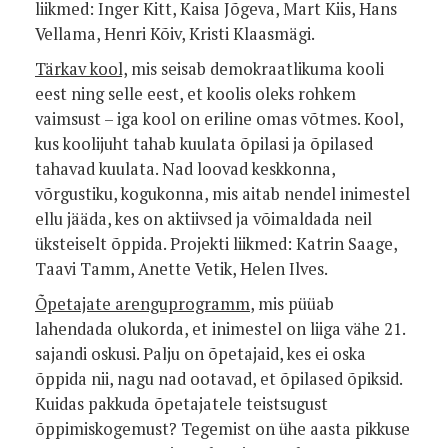
liikmed: Inger Kitt, Kaisa Jõgeva, Mart Kiis, Hans
Vellama, Henri Kõiv, Kristi Klaasmägi.
Tärkav kool,
mis seisab demokraatlikuma kooli
eest ning selle eest, et koolis oleks rohkem
vaimsust – iga kool on eriline omas võtmes. Kool,
kus koolijuht tahab kuulata õpilasi ja õpilased
tahavad kuulata. Nad loovad keskkonna,
võrgustiku, kogukonna, mis aitab nendel inimestel
ellu jääda, kes on aktiivsed ja võimaldada neil
üksteiselt õppida.
Projekti liikmed: Katrin Saage,
Taavi Tamm, Anette Vetik, Helen Ilves.
Õpetajate arenguprogramm
, mis püüab
lahendada olukorda, et inimestel on liiga vähe 21.
sajandi oskusi. Palju on õpetajaid, kes ei oska
õppida nii, nagu nad ootavad, et õpilased õpiksid.
Kuidas pakkuda õpetajatele teistsugust
õppimiskogemust? Tegemist on ühe aasta pikkuse