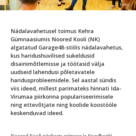
Foto:
Nädalavahetusel toimus Kehra
Gümnaasiumis Noored Kooli (NK)
algatatud Garage48-stiilis nädalavahetus,
kus haridushuvilised sukeldusid
disainimõtlemisse ja töötasid välja
uudseid lahendusi põletavatele
haridusprobleemidele. Sel aastal sündis
viis ideed, millest parimateks hinnati
Ida-
Virumaa piirkonna populariseerimisele
ning ettevõtjate ning koolide koostööle
keskenduvad ideed.