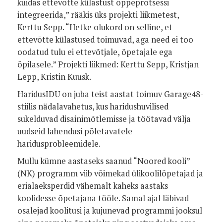
kuidas ettevõtte külastust õppeprotsessi
integreerida,” rääkis üks projekti liikmetest,
Kerttu Sepp. “Hetke olukord on selline, et
ettevõtte külastused toimuvad, aga need ei too
oodatud tulu ei ettevõtjale, õpetajale ega
õpilasele.”
Projekti liikmed: Kerttu Sepp, Kristjan
Lepp, Kristin Kuusk.
HaridusIDU on juba teist aastat toimuv Garage48-
stiilis nädalavahetus, kus haridushuvilised
sukelduvad disainimõtlemisse ja töötavad välja
uudseid lahendusi põletavatele
haridusprobleemidele.
Mullu kümne aastaseks saanud “Noored kooli”
(NK) programm viib võimekad ülikoolilõpetajad ja
erialaeksperdid vähemalt kaheks aastaks
koolidesse õpetajana tööle. Samal ajal läbivad
osalejad koolitusi ja kujunevad programmi jooksul