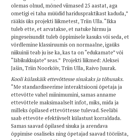
olemas olnud, mõned viimased 25 aastat, aga
ometigi ei taha müüdid hariduspraktikast kaduda,”
rääkis üks projekti liikmetest, Triin Ulla. “Ikka
tuleb ette, et arvatakse, et natuke hirmu ja
pingeseisundit tuleb õppimisele kasuks või seda, et
võrdlemine klassiruumis on normaalne, igaüks
niikuinii teab ju ise ka, kas ta on “edukamate” või
“läbikukkujate” seas.”
Projekti liikmed: Aleksei
Jašin, Triin Noorkõiv, Triin Ulla, Raivo Juurak.
Kooli külaskäik ettevõttesse sisukaks ja tõhusaks.
“Me standardiseerime interaktsiooni õpetaja ja
ettevõtte vahel miinimumini, samas anname
ettevõttele maksimaalselt infot, miks, mida ja
milleks õpilased ettevõttesse tulevad. Seeläbi
saab ettevõte efektiivselt külastust korraldada.
Samas saavad õpilased sisuka ja arendava
õppimise osaliseks ning õpetajad saavad tööriista,