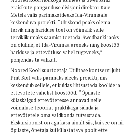
Noored Kooli nõukogu esimees ja Swedbanki
eraisikute panganduse divisjoni direktor Kaie
Metsla valis parimaks ideeks Ida-Virumaale
keskenduva projekti.
“Ühiskond peaks olema
tervik ning hariduse toel on võimalik selle
terviklikumaks saamist toetada. Swedbanki jaoks
on oluline, et Ida-Virumaa areneks ning koostöö
hariduse ja ettevõtluse vahel tugevneks,”
põhjendas ta valikut.
Noored Kooli suurtoetaja Utilitase kontserni juht
Priit Koit valis parimaks ideeks projekti, mis
keskendub sellele, et kuidas lihtsustada koolide ja
ettevõtete vahelist koostööd.
“Õpilaste
külaskäigud ettevõtetesse annavad neile
võimaluse teooriat praktikaga siduda ja
ettevõtetele oma valdkonda tutvustada.
Ekskursioonist on aga kasu ainult siis, kui see on nii
õpilaste, õpetaja kui külastatava poolt ette