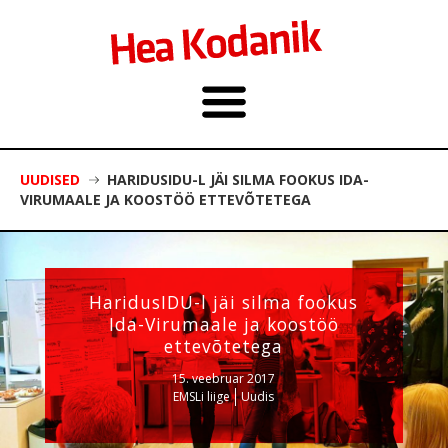
UUDISED
HARIDUSIDU-L JÄI SILMA FOOKUS IDA-
VIRUMAALE JA KOOSTÖÖ ETTEVÕTETEGA
HaridusIDU-l jäi silma fookus
Ida-Virumaale ja koostöö
ettevõtetega
15. veebruar 2017
EMSLi liige
Uudis