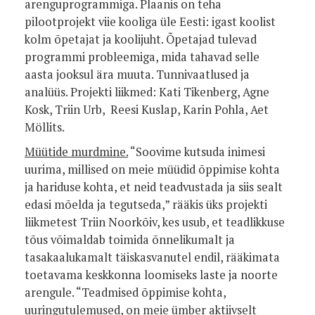
arenguprogrammiga. Plaanis on teha
pilootprojekt viie kooliga üle Eesti: igast koolist
kolm õpetajat ja koolijuht. Õpetajad tulevad
programmi probleemiga, mida tahavad selle
aasta jooksul ära muuta. Tunnivaatlused ja
analüüs.
Projekti liikmed: Kati Tikenberg, Agne
Kosk, Triin Urb, Reesi Kuslap, Karin Pohla, Aet
Möllits.
Müütide murdmine.
“Soovime kutsuda inimesi
uurima, millised on meie müüdid õppimise kohta
ja hariduse kohta, et neid teadvustada ja siis sealt
edasi mõelda ja tegutseda,” rääkis üks projekti
liikmetest Triin Noorkõiv, kes usub, et teadlikkuse
tõus võimaldab toimida õnnelikumalt ja
tasakaalukamalt täiskasvanutel endil, rääkimata
toetavama keskkonna loomiseks laste ja noorte
arengule.
“Teadmised õppimise kohta,
uuringutulemused, on meie ümber aktiivselt