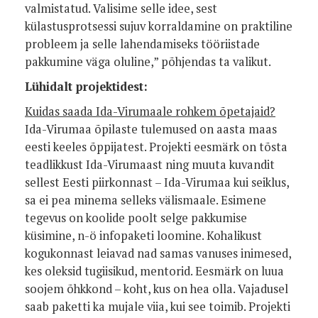
valmistatud. Valisime selle idee, sest
külastusprotsessi sujuv korraldamine on praktiline
probleem ja selle lahendamiseks tööriistade
pakkumine väga oluline,” põhjendas ta valikut.
Lühidalt projektidest:
Kuidas saada Ida-Virumaale rohkem õpetajaid?
Ida-Virumaa õpilaste tulemused on aasta maas
eesti keeles õppijatest. Projekti eesmärk on tõsta
teadlikkust Ida-Virumaast ning muuta kuvandit
sellest Eesti piirkonnast – Ida-Virumaa kui seiklus,
sa ei pea minema selleks välismaale.
Esimene
tegevus on koolide poolt selge pakkumise
küsimine, n-ö infopaketi loomine. Kohalikust
kogukonnast leiavad nad samas vanuses inimesed,
kes oleksid tugiisikud, mentorid. Eesmärk on luua
soojem õhkkond – koht, kus on hea olla. Vajadusel
saab paketti ka mujale viia, kui see toimib.
Projekti