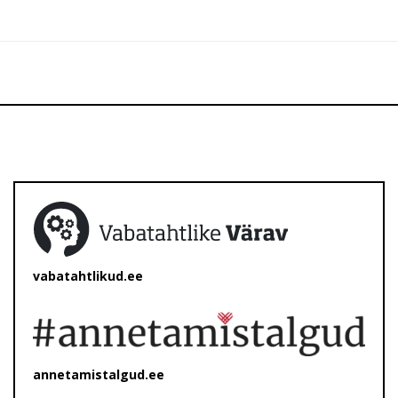
vabatahtlikud.ee
annetamistalgud.ee