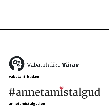
vabatahtlikud.ee
annetamistalgud.ee