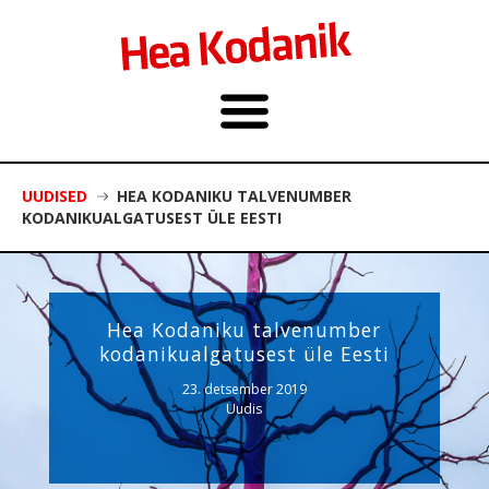
UUDISED
HEA KODANIKU TALVENUMBER
KODANIKUALGATUSEST ÜLE EESTI
Hea Kodaniku talvenumber
kodanikualgatusest üle Eesti
23. detsember 2019
Uudis