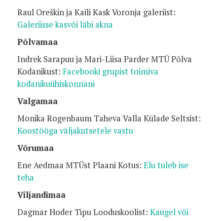
Raul Oreškin ja Kaili Kask Voronja galeriist:
Galeriisse kasvõi läbi akna
Põlvamaa
Indrek Sarapuu ja Mari-Liisa Parder MTÜ Põlva
Kodanikust:
Facebooki grupist toimiva
kodanikuühiskonnani
Valgamaa
Monika Rogenbaum Taheva Valla Külade Seltsist:
Koostööga väljakutsetele vastu
Võrumaa
Ene Aedmaa MTÜst Plaani Kotus:
Elu tuleb ise
teha
Viljandimaa
Dagmar Hoder Tipu Looduskoolist:
Kaugel või