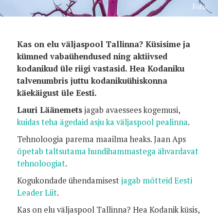
Foto:
Kas on elu väljaspool Tallinna? Küsisime ja
kümned vabaühendused ning aktiivsed
kodanikud üle riigi vastasid. Hea Kodaniku
talvenumbris juttu kodanikuühiskonna
käekäigust üle Eesti.
Lauri Läänemets
jagab avaessees kogemusi,
kuidas teha ägedaid asju ka väljaspool pealinna
.
Tehnoloogia parema maailma heaks. Jaan Aps
õpetab taltsutama hundihammastega ähvardavat
tehnoloogiat
.
Kogukondade ühendamisest
jagab mõtteid Eesti
Leader Liit
.
Kas on elu väljaspool Tallinna? Hea Kodanik küsis,