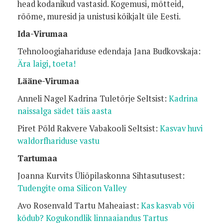
head kodanikud vastasid. Kogemusi, mõtteid,
rõõme, muresid ja unistusi kõikjalt üle Eesti.
Ida-Virumaa
Tehnoloogiahariduse edendaja Jana Budkovskaja:
Ära laigi, toeta!
Lääne-Virumaa
Anneli Nagel Kadrina Tuletõrje Seltsist:
Kadrina
naissalga sädet täis aasta
Piret Põld Rakvere Vabakooli Seltsist:
Kasvav huvi
waldorfhariduse vastu
Tartumaa
Joanna Kurvits Üliõpilaskonna Sihtasutusest:
Tudengite oma Silicon Valley
Avo Rosenvald Tartu Maheaiast:
Kas kasvab või
kõdub? Kogukondlik linnaaiandus Tartus