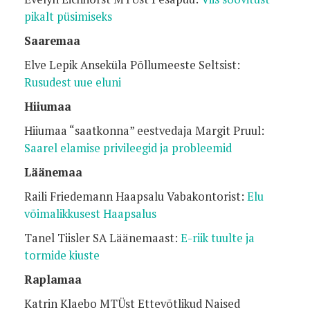
pikalt püsimiseks
Saaremaa
Elve Lepik Anseküla Põllumeeste Seltsist:
Rusudest uue eluni
Hiiumaa
Hiiumaa “saatkonna” eestvedaja Margit Pruul:
Saarel elamise privileegid ja probleemid
Läänemaa
Raili Friedemann Haapsalu Vabakontorist:
Elu
võimalikkusest Haapsalus
Tanel Tiisler SA Läänemaast:
E-riik tuulte ja
tormide kiuste
Raplamaa
Katrin Klaebo MTÜst Ettevõtlikud Naised