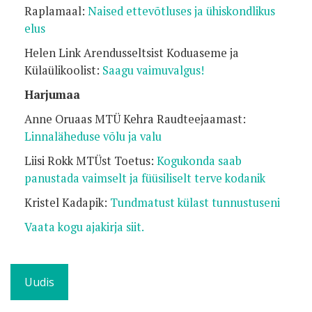
Raplamaal:
Naised ettevõtluses ja ühiskondlikus
elus
Helen Link Arendusseltsist Koduaseme ja
Külaülikoolist:
Saagu vaimuvalgus!
Harjumaa
Anne Oruaas MTÜ Kehra Raudteejaamast:
Linnaläheduse võlu ja valu
Liisi Rokk MTÜst Toetus:
Kogukonda saab
panustada vaimselt ja füüsiliselt terve kodanik
Kristel Kadapik:
Tundmatust külast tunnustuseni
Vaata kogu ajakirja siit.
Uudis