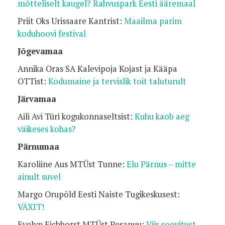
mõtteliselt kaugel? Rahvuspark Eesti ääremaal
Priit Oks Urissaare Kantrist:
Maailma parim
koduhoovi festival
Jõgevamaa
Annika Oras SA Kalevipoja Kojast ja Kääpa
OTTist:
Kodumaine ja tervislik toit taluturult
Järvamaa
Aili Avi Türi kogukonnaseltsist:
Kuhu kaob aeg
väikeses kohas?
Pärnumaa
Karoliine Aus MTÜst Tunne:
Elu Pärnus – mitte
ainult suvel
Margo Orupõld Eesti Naiste Tugikeskusest:
VÄXIT!
Evelyn Eichhorst MTÜst Pesapuu:
Viis soovitust