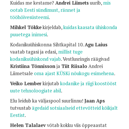
Kuidas me kestame?
Andrei Liimets
uurib,
mis
ootab Eesti sündimust, rännet ja
tööhõivesüsteemi
.
Mihkel Tõkke
kirjeldab,
kuidas kaasata ühiskonda
puuetega inimesi
.
Kodanikuühiskonna Sihtkapital 10.
Agu Laius
vaatab tagasi ja edasi,
millist tuge
kodanikuühiskond vajab
. Vestlusringis räägivad
Kristiina Tõnnisson
ja
Tiit Riisalo
Andrei
Liimetsale
oma ajast KÜSKi nõukogu esimehena
.
Veiko Lember
kirjutab
kodanike ja riigi koostööst
uute tehnoloogiate abil
.
Elu leidub ka väljaspool suurlinnu!
Jaan Aps
tutvustab
ägedaid sotsiaalseid ettevõtteid kõikjalt
Eestist
.
Helen Talalaev
võtab kokku viis õppeaastat