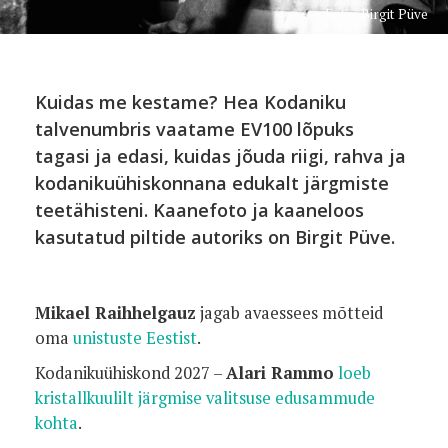
Foto: Birgit Püve
Kuidas me kestame? Hea Kodaniku
talvenumbris vaatame EV100 lõpuks
tagasi ja edasi, kuidas jõuda riigi, rahva ja
kodanikuühiskonnana edukalt järgmiste
teetähisteni. Kaanefoto ja kaaneloos
kasutatud piltide autoriks on Birgit Püve.
Mikael Raihhelgauz
jagab avaessees mõtteid
oma
unistuste Eestist
.
Kodanikuühiskond 2027 –
Alari Rammo
loeb
kristallkuulilt järgmise valitsuse edusammude
kohta
.