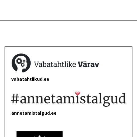
vabatahtlikud.ee
annetamistalgud.ee