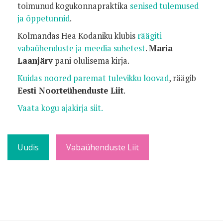
toimunud kogukonnapraktika
senised tulemused
ja õppetunnid
.
Kolmandas Hea Kodaniku klubis
räägiti
vabaühenduste ja meedia suhetest
.
Maria
Laanjärv
pani olulisema kirja.
Kuidas noored paremat tulevikku loovad
, räägib
Eesti Noorteühenduste Liit
.
Vaata kogu ajakirja siit.
Uudis
Vabaühenduste Liit