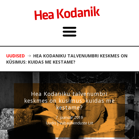
UUDISED
HEA KODANIKU TALVENUMBRI KESKMES ON
KÜSIMUS: KUIDAS ME KESTAME?
Hea Kodaniku talvenumbri
keskmes on küsimus: kuidas me
kestame?
7. jaanuar 2019
Uudis
Vabaühenduste Liit