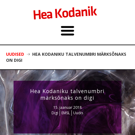
UUDISED
HEA KODANIKU TALVENUMBRI MÄRKSÕNAKS
ON DIGI
Hea Kodaniku talvenumbri
märksõnaks on digi
15. jaanuar 2018
Digi
EMSL
Uudis