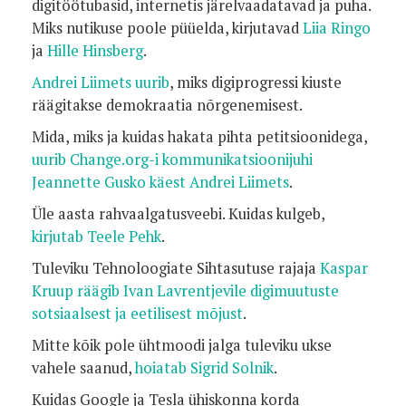
digitöötubasid, internetis järelvaadatavad ja puha.
Miks nutikuse poole püüelda, kirjutavad
Liia Ringo
ja
Hille Hinsberg
.
Andrei Liimets uurib
, miks digiprogressi kiuste
räägitakse demokraatia nõrgenemisest.
Mida, miks ja kuidas hakata pihta petitsioonidega,
uurib Change.org-i kommunikatsioonijuhi
Jeannette Gusko käest Andrei Liimets
.
Üle aasta rahvaalgatusveebi.
Kuidas kulgeb,
kirjutab Teele Pehk
.
Tuleviku Tehnoloogiate Sihtasutuse rajaja
Kaspar
Kruup räägib Ivan Lavrentjevile digimuutuste
sotsiaalsest ja eetilisest mõjust
.
Mitte kõik pole ühtmoodi jalga tuleviku ukse
vahele saanud,
hoiatab Sigrid Solnik
.
Kuidas Google ja Tesla ühiskonna korda