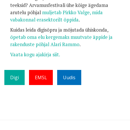
teeksid?
Arvamusfestivali ühe kõige ägedama
arutelu põhjal
muljetab Pirkko Valge, mida
vabakonnal erasektorilt õppida
.
Kuidas leida digisõpru ja mõjutada ühiskonda,
õpetab oma elu kergemaks muutvate äppide ja
rakenduste põhjal Alari Rammo
.
Vaata kogu ajakirja siit.
Digi
EMSL
Uudis