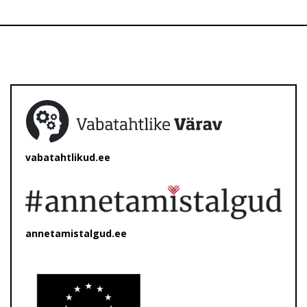
vabatahtlikud.ee
annetamistalgud.ee