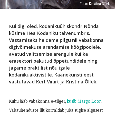
Foto: Kristina Õllek
Kui digi oled, kodanikuühiskond? Nõnda
küsime Hea Kodaniku talvenumbris.
Vastamiseks heidame pilgu nii vabakonna
digivõimekuse arendamise köögipoolele,
avatud valitsemise arengule kui ka
erasektori pakutud õppetundidele ning
jagame praktilist nõu igale
kodanikuaktivistile. Kaanekunsti eest
vastutavad Kert Viiart ja Kristina Õllek.
Kuhu jääb vabakonna e-tiiger,
küsib Margo Loor
.
Vabaühenduste liit korraldab juba sügise algusest