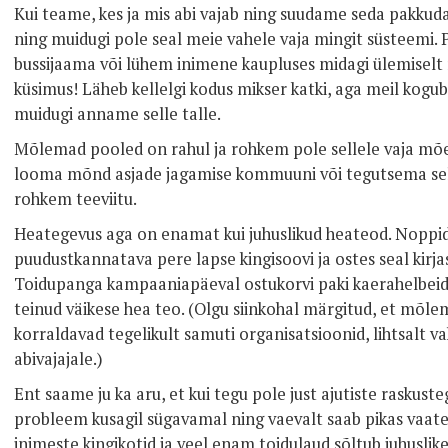
Kui teame, kes ja mis abi vajab ning suudame seda pakkuda
ning muidugi pole seal meie vahele vaja mingit süsteemi. 
bussijaama või lühem inimene kaupluses midagi ülemiselt ri
küsimus! Läheb kellelgi kodus mikser katki, aga meil kogub
muidugi anname selle talle.
Mõlemad pooled on rahul ja rohkem pole sellele vaja mõeld
looma mõnd asjade jagamise kommuuni või tegutsema sell
rohkem teeviitu.
Heategevus aga on enamat kui juhuslikud heateod. Noppid
puudustkannatava pere lapse kingisoovi ja ostes seal kirjas
Toidupanga kampaaniapäeval ostukorvi paki kaerahelbeid
teinud väikese hea teo. (Olgu siinkohal märgitud, et mõl
korraldavad tegelikult samuti organisatsioonid, lihtsalt 
abivajajale.)
Ent saame ju ka aru, et kui tegu pole just ajutiste raskuste
probleem kusagil sügavamal ning vaevalt saab pikas vaate
inimeste kingikotid ja veel enam toidulaud sõltub juhuslik