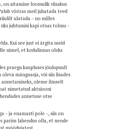
, on aitamine loomulik viisakus
Palub võõras meil juhatada teed
iulilt ulatada – no milles
 üks juhtumisi kapi otsas tolmu –
a. Kui see just ei ärgita meid
e nimel, et kodulinnas oleks
es praegu kaupluses jõulupuult
 oleva mänguasja, või siis lisades
 annetamiseks, oleme ilmselt
emat nimetatud aktsiooni
vahendades annetuse otse
ga – ja enamasti pole –, siis on
s parim lahendus olla, et nende
est möödujatest.