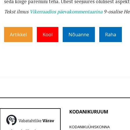
seda kõige paremini teha. Ühest seejuures olulisest aspe
Tekst ilmus
Vikerraadios päevakommentaarina
9-osalise He
Artikkel
Kool
Nõuanne
Raha
KODANIKURUUM
KODANIKUÜHISKONNA