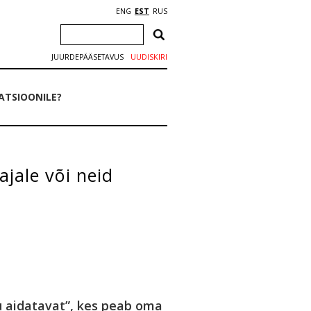
ENG
EST
RUS
JUURDEPÄÄSETAVUS
UUDISKIRI
ATSIOONILE?
jale või neid
u aidatavat”, kes peab oma