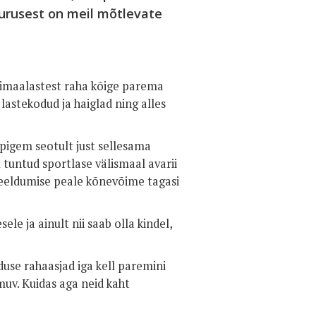
uurusest on meil mõtlevate
timaalastest raha kõige parema
lastekodud ja haiglad ning alles
 pigem seotult just sellesama
tuntud sportlase välismaal avarii
keeldumise peale kõnevõime tagasi
ele ja ainult nii saab olla kindel,
use rahaasjad iga kell paremini
muv. Kuidas aga neid kaht