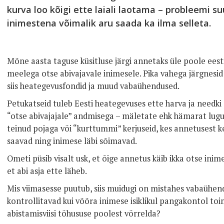
kurva loo kõigi ette laiali laotama – probleemi s
inimestena võimalik aru saada ka ilma selleta.
Mõne aasta taguse küsitluse järgi annetaks üle poole ees
meelega otse abivajavale inimesele. Pika vahega järgnesid 
siis heategevusfondid ja muud vabaühendused.
Petukatseid tuleb Eesti heategevuses ette harva ja needki
“otse abivajajale” andmisega – mäletate ehk hämarat lugu 
teinud pojaga või “kurttummi” kerjuseid, kes annetusest 
saavad ning inimese läbi sõimavad.
Ometi püsib visalt usk, et õige annetus käib ikka otse inimes
et abi asja ette läheb.
Mis viimasesse puutub, siis muidugi on mistahes vabaühend
kontrollitavad kui võõra inimese isiklikul pangakontol toi
abistamisviisi tõhususe poolest võrrelda?