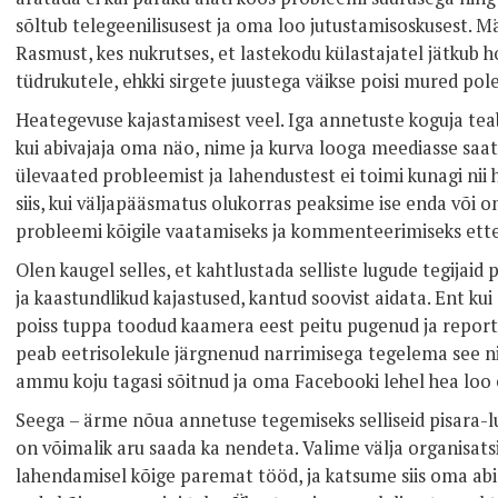
sõltub telegeenilisusest ja oma loo jutustamisoskusest. M
Rasmust, kes nukrutses, et lastekodu külastajatel jätkub h
tüdrukutele, ehkki sirgete juustega väikse poisi mured pol
Heategevuse kajastamisest veel. Iga annetuste koguja tea
kui abivajaja oma näo, nime ja kurva looga meediasse saata
ülevaated probleemist ja lahendustest ei toimi kunagi nii
siis, kui väljapääsmatus olukorras peaksime ise enda või 
probleemi kõigile vaatamiseks ja kommenteerimiseks ett
Olen kaugel selles, et kahtlustada selliste lugude tegijaid
ja kaastundlikud kajastused, kantud soovist aidata. Ent ku
poiss tuppa toodud kaamera eest peitu pugenud ja reporter
peab eetrisolekule järgnenud narrimisega tegelema see ni
ammu koju tagasi sõitnud ja oma Facebooki lehel hea loo ee
Seega – ärme nõua annetuse tegemiseks selliseid pisara-l
on võimalik aru saada ka nendeta. Valime välja organisats
lahendamisel kõige paremat tööd, ja katsume siis oma abig