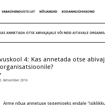
VABAÜHENDUSTE LIIT
NÕUANDED
KODANIKUÜHISKOND
KAS ANNETADA OTSE ABIVAJAJALE VÕI NEID AITAVALE ORGANIS
uskool 4: Kas annetada otse abivaja
 organisatsioonile?
2. detsember 2016
Ärme nõua annetuse tegemiseks endale “isiklikk