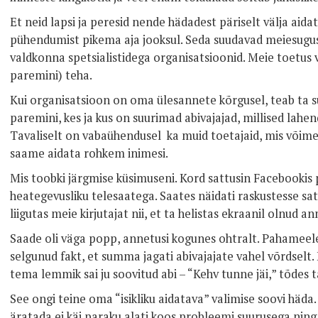
Et neid lapsi ja peresid nende hädadest päriselt välja aidat
pühendumist pikema aja jooksul. Seda suudavad meiesugus
valdkonna spetsialistidega organisatsioonid. Meie toetus 
paremini) teha.
Kui organisatsioon on oma ülesannete kõrgusel, teab ta s
paremini, kes ja kus on suurimad abivajajad, millised lahen
Tavaliselt on vabaühendusel ka muid toetajaid, mis võim
saame aidata rohkem inimesi.
Mis toobki järgmise küsimuseni. Kord sattusin Facebookis 
heategevusliku telesaatega. Saates näidati raskustesse sat
liigutas meie kirjutajat nii, et ta helistas ekraanil olnud 
Saade oli väga popp, annetusi kogunes ohtralt. Pahameele 
selgunud fakt, et summa jagati abivajajate vahel võrdselt. 
tema lemmik sai ju soovitud abi – “Kehv tunne jäi,” tõdes t
See ongi teine oma “isikliku aidatava” valimise soovi häd
äratada ei käi paraku alati koos probleemi suurusega ning