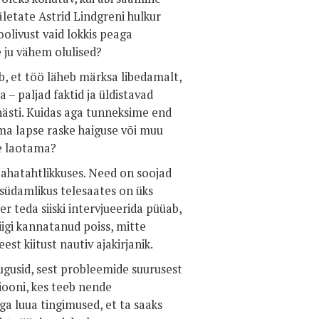
äletate Astrid Lindgreni hulkur
oolivust vaid lokkis peaga
e ju vähem olulised?
b, et töö läheb märksa libedamalt,
 – paljad faktid ja üldistavad
 hästi. Kuidas aga tunneksime end
oma lapse raske haiguse või muu
e laotama?
 pahatahtlikkuses. Need on soojad
i südamlikus telesaates on üks
 teda siiski intervjueerida püüab,
igi kannatanud poiss, mitte
st kiitust nautiv ajakirjanik.
ugusid, sest probleemide suurusest
iooni, kes teeb nende
a luua tingimused, et ta saaks