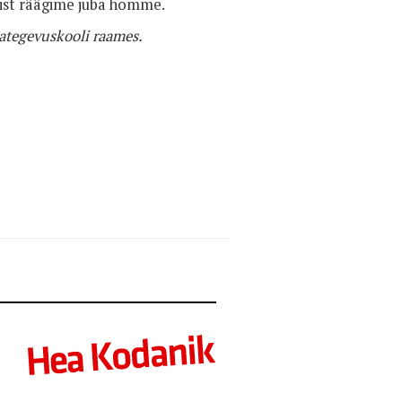
ktist räägime juba homme.
ategevuskooli raames.