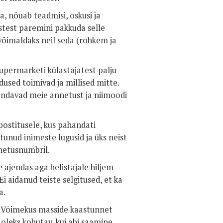
a, nõuab teadmisi, oskusi ja
test paremini pakkuda selle
võimaldaks neil seda (rohkem ja
upermarketi külastajatest palju
dused toimivad ja millised mitte.
endavad meie annetust ja niimoodi
postitusele, kus pahandati
tunud inimeste lugusid ja üks neist
annetusnumbril.
ajendas aga helistajale hiljem
Ei aidanud teiste selgitused, et ka
a.
a. Võimekus masside kaastunnet
 oleks kohutav, kui abi saamine