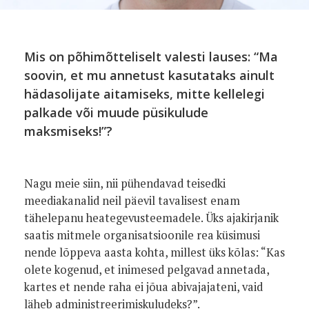
Mis on põhimõtteliselt valesti lauses: “Ma
soovin, et mu annetust kasutataks ainult
hädasolijate aitamiseks, mitte kellelegi
palkade või muude püsikulude
maksmiseks!”?
Nagu meie siin, nii pühendavad teisedki
meediakanalid neil päevil tavalisest enam
tähelepanu heategevusteemadele. Üks ajakirjanik
saatis mitmele organisatsioonile rea küsimusi
nende lõppeva aasta kohta, millest üks kõlas: “Kas
olete kogenud, et inimesed pelgavad annetada,
kartes et nende raha ei jõua abivajajateni, vaid
läheb administreerimiskuludeks?”.