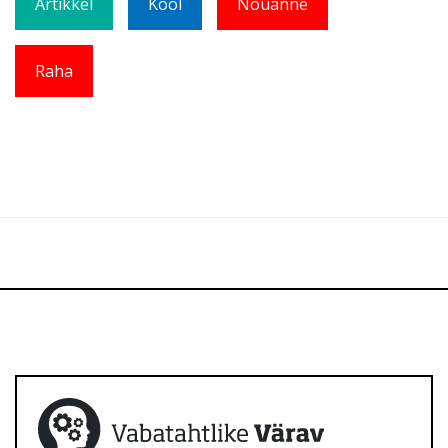
Artikkel
Kool
Nõuanne
Raha