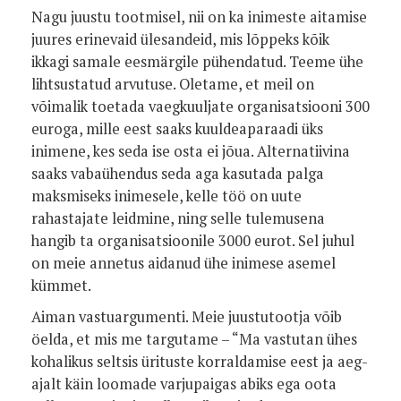
Nagu juustu tootmisel, nii on ka inimeste aitamise
juures erinevaid ülesandeid, mis lõppeks kõik
ikkagi samale eesmärgile pühendatud. Teeme ühe
lihtsustatud arvutuse. Oletame, et meil on
võimalik toetada vaegkuuljate organisatsiooni 300
euroga, mille eest saaks kuuldeaparaadi üks
inimene, kes seda ise osta ei jõua. Alternatiivina
saaks vabaühendus seda aga kasutada palga
maksmiseks inimesele, kelle töö on uute
rahastajate leidmine, ning selle tulemusena
hangib ta organisatsioonile 3000 eurot. Sel juhul
on meie annetus aidanud ühe inimese asemel
kümmet.
Aiman vastuargumenti. Meie juustutootja võib
öelda, et mis me targutame – “Ma vastutan ühes
kohalikus seltsis ürituste korraldamise eest ja aeg-
ajalt käin loomade varjupaigas abiks ega oota