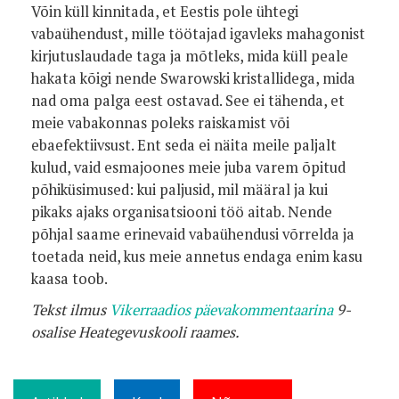
Võin küll kinnitada, et Eestis pole ühtegi
vabaühendust, mille töötajad igavleks mahagonist
kirjutuslaudade taga ja mõtleks, mida küll peale
hakata kõigi nende Swarowski kristallidega, mida
nad oma palga eest ostavad. See ei tähenda, et
meie vabakonnas poleks raiskamist või
ebaefektiivsust. Ent seda ei näita meile paljalt
kulud, vaid esmajoones meie juba varem õpitud
põhiküsimused: kui paljusid, mil määral ja kui
pikaks ajaks organisatsiooni töö aitab. Nende
põhjal saame erinevaid vabaühendusi võrrelda ja
toetada neid, kus meie annetus endaga enim kasu
kaasa toob.
Tekst ilmus
Vikerraadios päevakommentaarina
9-
osalise Heategevuskooli raames.