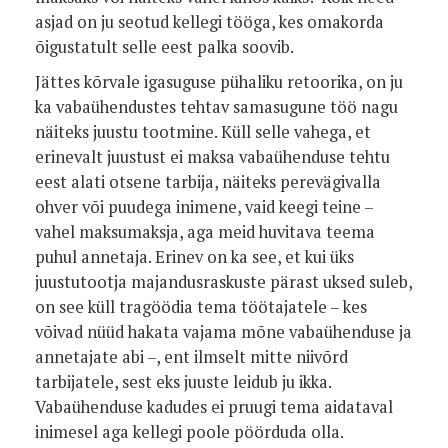
asjad on ju seotud kellegi tööga, kes omakorda
õigustatult selle eest palka soovib.
Jättes kõrvale igasuguse pühaliku retoorika, on ju
ka vabaühendustes tehtav samasugune töö nagu
näiteks juustu tootmine. Küll selle vahega, et
erinevalt juustust ei maksa vabaühenduse tehtu
eest alati otsene tarbija, näiteks perevägivalla
ohver või puudega inimene, vaid keegi teine –
vahel maksumaksja, aga meid huvitava teema
puhul annetaja. Erinev on ka see, et kui üks
juustutootja majandusraskuste pärast uksed suleb,
on see küll tragöödia tema töötajatele – kes
võivad nüüd hakata vajama mõne vabaühenduse ja
annetajate abi –, ent ilmselt mitte niivõrd
tarbijatele, sest eks juuste leidub ju ikka.
Vabaühenduse kadudes ei pruugi tema aidataval
inimesel aga kellegi poole pöörduda olla.