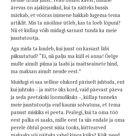
nende firma juust. Tean omast käest, milline
ärevus on ajakirjanikul, kui ta näiteks bussis
märkab, et võõras inimene hakkab lugema tema
artiklit. Mis ta näoilme ütleb, kas ta loeb lõpuni?
Nii et küllap võib midagi sarnast tunda ka meie
juustutootja.
Aga mida ta kuuleb, kui juust on kassast läbi
piiksutatud? “Ei, nii palju ma küll ei anna! Öelge
mulle ainult piima ja laabi ja maitseainete hind,
ma maksan ainult nende eest.”
Muidugi ei saa selline olukord päriselt juhtuda, ent
kui juhtuks – ja mitte üks kord, vaid päevast päeva
ja seda peetakski loomulikuks –, küllap tunneks
meie juustutootja end kaunis solvatuna, et tema
panust miskiks ei peeta. Pealegi, kui ta oma töö
eest palka ei saaks, mille eest ta siis endale ja oma
perele õhtul poest süüa tooks, küttearved
maksaks või näiteks vahel kinos käiks? Kõik need