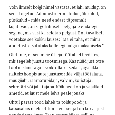
Võin ilmselt kõigi nimel vastata, et jah, muidugi on
seda kogetud. Administreerimiskulud, üldkulud,
püsikulud – mida need endast täpsemalt
kujutavad, on sageli ilmselt pelgajale endalegi
segane, mis vast ka seletab pelgust. Ent tavaliselt
võetakse see kokku lauses: “Ma ei taha, et minu
annetust kasutataks kellelegi palga maksmiseks.”.
Oletame, et see meie ütleja töötab ettevõttes,
mis tegeleb juustu tootmisega. Kas nüüd just otse
tootmisliini taga – võib-olla ka seda –, aga äkki
näiteks hoopis uute juustusortide väljatöötajana,
müügijuhi, raamatupidaja, valvuri, koristaja,
sekretäri või juhatajana. Kõik need on ju vajalikud
ametid, et juust meie leiva peale jõuaks.
Õhtul pärast tööd läheb ta toidupoodi ja
kassasabas näeb, et tema ees seisjal on korvis just