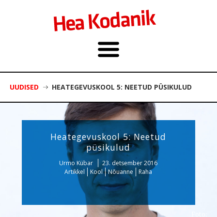
UUDISED
HEATEGEVUSKOOL 5: NEETUD PÜSIKULUD
Heategevuskool 5: Neetud
püsikulud
Urmo Kübar
23. detsember 2016
Artikkel
Kool
Nõuanne
Raha
Foto: