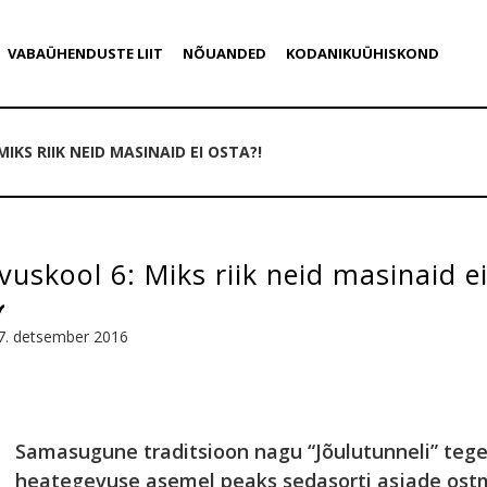
VABAÜHENDUSTE LIIT
NÕUANDED
KODANIKUÜHISKOND
IKS RIIK NEID MASINAID EI OSTA?!
uskool 6: Miks riik neid masinaid ei
7. detsember 2016
Samasugune traditsioon nagu “Jõulutunneli” tege
heategevuse asemel peaks sedasorti asjade ostmi