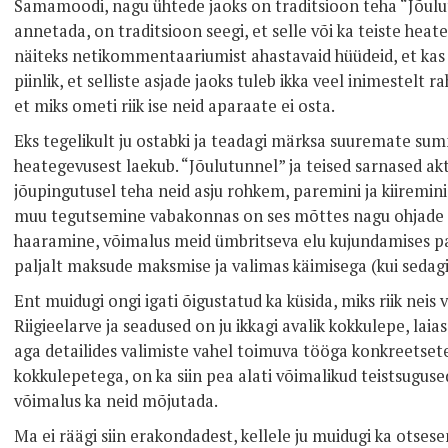
Samamoodi, nagu ühtede jaoks on traditsioon teha “Jõulutu
annetada, on traditsioon seegi, et selle või ka teiste he
näiteks netikommentaariumist ahastavaid hüüdeid, et kas 
piinlik, et selliste asjade jaoks tuleb ikka veel inimestelt
et miks ometi riik ise neid aparaate ei osta.
Eks tegelikult ju ostabki ja teadagi märksa suuremate sum
heategevusest laekub. “Jõulutunnel” ja teised sarnased ak
jõupingutusel teha neid asju rohkem, paremini ja kiiremini
muu tegutsemine vabakonnas on ses mõttes nagu ohjade
haaramine, võimalus meid ümbritseva elu kujundamises pa
paljalt maksude maksmise ja valimas käimisega (kui sedagi
Ent muidugi ongi igati õigustatud ka küsida, miks riik neis
Riigieelarve ja seadused on ju ikkagi avalik kokkulepe, laia
aga detailides valimiste vahel toimuva tööga konkreetsete
kokkulepetega, on ka siin pea alati võimalikud teistsuguse
võimalus ka neid mõjutada.
Ma ei räägi siin erakondadest, kellele ju muidugi ka otses