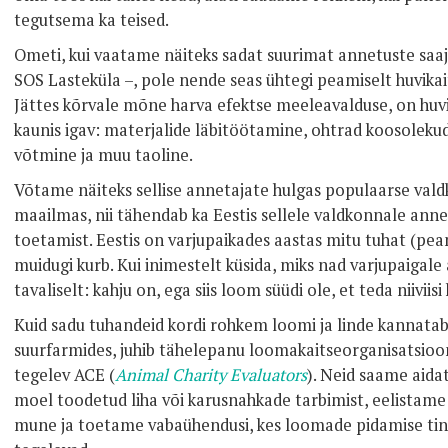
tegutsema ka teised.
Ometi, kui vaatame näiteks sadat suurimat annetuste saajat
SOS Lasteküla –, pole nende seas ühtegi peamiselt huvika
Jättes kõrvale mõne harva efektse meeleavalduse, on huvi
kaunis igav: materjalide läbitöötamine, ohtrad koosolekud
võtmine ja muu taoline.
Võtame näiteks sellise annetajate hulgas populaarse va
maailmas, nii tähendab ka Eestis sellele valdkonnale ann
toetamist. Eestis on varjupaikades aastas mitu tuhat (peam
muidugi kurb. Kui inimestelt küsida, miks nad varjupaigale
tavaliselt: kahju on, ega siis loom süüdi ole, et teda niiviisi
Kuid sadu tuhandeid kordi rohkem loomi ja linde kannatab
suurfarmides, juhib tähelepanu loomakaitseorganisatsioo
tegelev ACE (
Animal Charity Evaluators
). Neid saame aida
moel toodetud liha või karusnahkade tarbimist, eelistam
mune ja toetame vabaühendusi, kes loomade pidamise ti