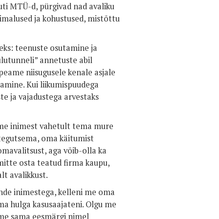
ti MTÜ-d, pürgivad nad avaliku
õimalused ja kohustused, mistõttu
heks: teenuste osutamine ja
ulutunneli” annetuste abil
s peame niisugusele kenale asjale
tamine. Kui liikumispuudega
uste ja vajadustega arvestaks
me inimest vahetult tema mure
 tegutsema, oma käitumist
omavalitsust, aga võib-olla ka
itte osta teatud firma kaupu,
lt avalikkust.
nde inimestega, kelleni me oma
ma hulga kasusaajateni. Olgu me
eme sama eesmärgi nimel