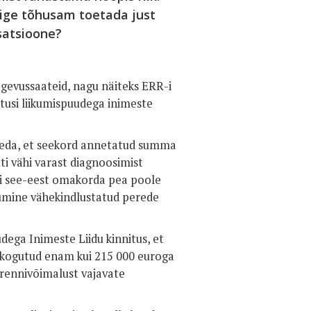
õige tõhusam toetada just
isatsioone?
gevussaateid, nagu näiteks ERR-i
tusi liikumispuudega inimeste
utseda, et seekord annetatud summa
ti vähi varast diagnoosimist
li see-eest omakorda pea poole
kumine vähekindlustatud perede
ega Inimeste Liidu kinnitus, et
 kogutud enam kui 215 000 euroga
trennivõimalust vajavate