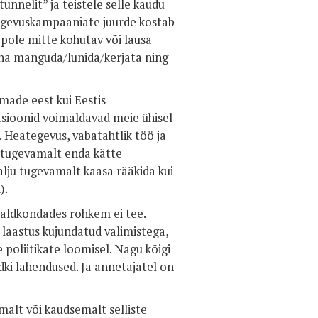
nnelit” ja teistele selle kaudu
ategevuskampaaniate juurde kostab
pole mitte kohutav või lausa
 raha manguda/lunida/kerjata ning
made eest kui Eestis
tsioonid võimaldavad meie ühisel
. Heategevus, vabatahtlik töö ja
 tugevamalt enda kätte
lju tugevamalt kaasa rääkida kui
).
 valdkondades rohkem ei tee.
s laastus kujundatud valimistega,
 poliitikate loomisel. Nagu kõigi
dki lahendused. Ja annetajatel on
emalt või kaudsemalt selliste