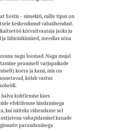
 Eestis – nimekiri, mille tipus on
itsele keskendunud vabaühendust.
kaitsetöö kõrvaltvaataja jaoks ju
 ja läbirääkimised, meedias sõna
ldkonna nagu loomad. Nagu mujal
etamine peamiselt varjupaikade
iselt) koera ja kassi, mis on
 annetavad, kõlab vastus
 koheldi.
 halva kohtlemise käes
nide efektiivsuse hindamisega
ta, kui näiteks vähendame sel
e ostjatena vabapidamisel kanade
ngimuste parandamisega