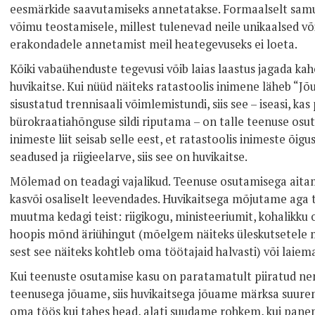
eesmärkide saavutamiseks annetatakse. Formaalselt samu
võimu teostamisele, millest tulenevad neile unikaalsed v
erakondadele annetamist meil heategevuseks ei loeta.
Kõiki vabaühenduste tegevusi võib laias laastus jagada ka
huvikaitse. Kui nüüd näiteks ratastoolis inimene läheb “Jõ
sisustatud trennisaali võimlemistundi, siis see – iseasi, ka
bürokraatiahõnguse sildi riputama – on talle teenuse osu
inimeste liit seisab selle eest, et ratastoolis inimeste õig
seadused ja riigieelarve, siis see on huvikaitse.
Mõlemad on teadagi vajalikud. Teenuse osutamisega aita
kasvõi osaliselt leevendades. Huvikaitsega mõjutame aga
muutma kedagi teist: riigikogu, ministeeriumit, kohalikku 
hoopis mõnd äriühingut (mõelgem näiteks üleskutsetele m
sest see näiteks kohtleb oma töötajaid halvasti) või laiema
Kui teenuste osutamise kasu on paratamatult piiratud ne
teenusega jõuame, siis huvikaitsega jõuame märksa suure
oma töös kui tahes head, alati suudame rohkem, kui pan