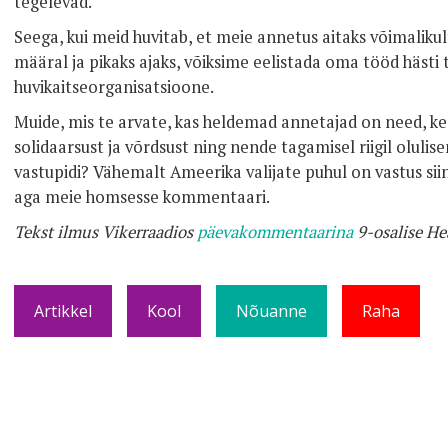
tegelevad.
Seega, kui meid huvitab, et meie annetus aitaks võimalikult
määral ja pikaks ajaks, võiksime eelistada oma tööd hästi 
huvikaitseorganisatsioone.
Muide, mis te arvate, kas heldemad annetajad on need, ke
solidaarsust ja võrdsust ning nende tagamisel riigil olulis
vastupidi? Vähemalt Ameerika valijate puhul on vastus sii
aga meie homsesse kommentaari.
Tekst ilmus Vikerraadios
päevakommentaarina
9-osalise He
Artikkel
Kool
Nõuanne
Raha