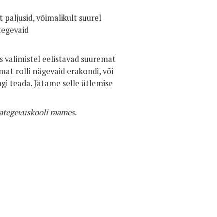
 paljusid, võimalikult suurel
tegevaid
s valimistel eelistavad suuremat
emat rolli nägevaid erakondi, või
ngi teada. Jätame selle ütlemise
ategevuskooli raames.