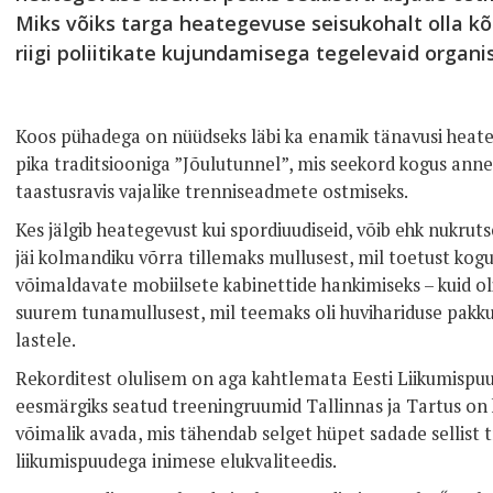
Miks võiks targa heategevuse seisukohalt olla k
riigi poliitikate kujundamisega tegelevaid organ
Koos pühadega on nüüdseks läbi ka enamik tänavusi heate
pika traditsiooniga ”Jõulutunnel”, mis seekord kogus anne
taastusravis vajalike trenniseadmete ostmiseks.
Kes jälgib heategevust kui spordiuudiseid, võib ehk nukr
jäi kolmandiku võrra tillemaks mullusest, mil toetust kogu
võimaldavate mobiilsete kabinettide hankimiseks – kuid o
suurem tunamullusest, mil teemaks oli huvihariduse pak
lastele.
Rekorditest olulisem on aga kahtlemata Eesti Liikumispuud
eesmärgiks seatud treeningruumid Tallinnas ja Tartus on
võimalik avada, mis tähendab selget hüpet sadade sellist 
liikumispuudega inimese elukvaliteedis.