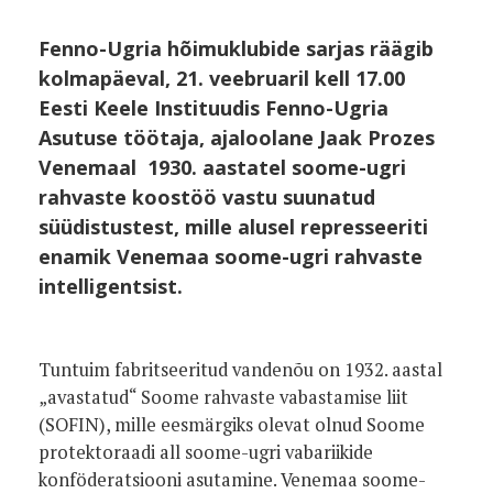
Fenno-Ugria hõimuklubide sarjas räägib
kolmapäeval, 21. veebruaril kell 17.00
Eesti Keele Instituudis Fenno-Ugria
Asutuse töötaja, ajaloolane Jaak Prozes
Venemaal 1930. aastatel soome-ugri
rahvaste koostöö vastu suunatud
süüdistustest, mille alusel represseeriti
enamik Venemaa soome-ugri rahvaste
intelligentsist.
Tuntuim fabritseeritud vandenõu on 1932. aastal
„avastatud“ Soome rahvaste vabastamise liit
(SOFIN), mille eesmärgiks olevat olnud Soome
protektoraadi all soome-ugri vabariikide
konföderatsiooni asutamine. Venemaa soome-