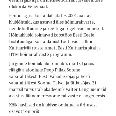
olukorda Venemaal.
Fenno-Ugria korraldab alates 2001. aastast
klubiõhtuid, kus astuvad üles hõimurahvaste,
nende kultuuride ja keeltega tegelevad inimesed.
Hõimuklubid toimuvad koostöös Eesti Keele
Instituudiga. Korraldamist toetavad Tallinna
Kultuuriväärtuste Amet, Eesti Kultuurkapital ja
HTM hõimurahvaste programm.
Järgmine hõimuklubi toimub 7. märtsil ja siis
räägib ajaloolane Peep Pillak Soome
vabatahtlikest Eesti Vabadussõjas ja Eesti
vabatahtlikest Soome Talve- ja Jätkusõjas. 21.
märtsil tutvustab akadeemik Valter Lang uuemaid
avastusi läänemeresoome rahvaste etnogeneesis.
Kõik huvilised on klubisse oodatud ja üritusest
osavõtt on prii!