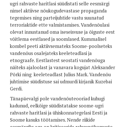
ugri rahvaste haritlasi süüdistati selle eesmärgi
nimel aktiivse nõukogudevastase propaganda
tegemises ning parteijuhtide vastu suunatud
terroriaktide ette valmistamises. Vandenõulasi
olevat innustanud oma iseseisvuse ja õiguste eest
võitlema eestlased ja soomlased. Kummalisel
kombel peeti aktiivsemateks Soome-poolseteks
vandenõus osalejateks keeleteadlasi ja
etnograafe. Eestlastest seostati vandenõuga
näiteks ajaloolast ja vanavara kogujat Aleksander
Põrki ning keeleteadlast Julius Mark. Vandenõu
juhtimise süüdistuse sai udmurdi kirjanik Kuzebai
Gerdi.
Tänapäevalgi pole vandenõuteooriad kuhugi
kadunud, eelkõige süüdistatakse soome-ugri
rahvaste haritlasi ja ühiskonnategelasi Eesti ja
Soome kasuks töötamises. Nende riikide
eesmärgiks aga on kritiseerida rahvusvähemuste