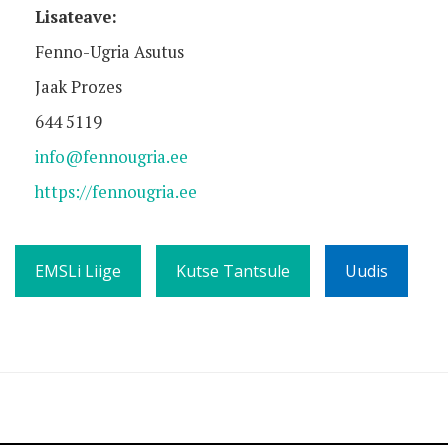
Lisateave:
Fenno-Ugria Asutus
Jaak Prozes
644 5119
info@fennougria.ee
https://fennougria.ee
EMSLi Liige
Kutse Tantsule
Uudis