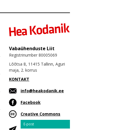
Vabaühenduste Liit
Registrinumber 80005069
Lõõtsa 8, 11415 Tallinn, Aguri
maja, 2. korrus
KONTAKT
info@heakodanik.ee
Facebook
Creative Commons
Email