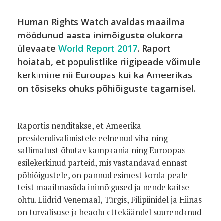
Human Rights Watch avaldas maailma
möödunud aasta inimõiguste olukorra
ülevaate
World Report 2017
. Raport
hoiatab, et populistlike riigipeade võimule
kerkimine nii Euroopas kui ka Ameerikas
on tõsiseks ohuks põhiõiguste tagamisel.
Raportis nenditakse, et Ameerika
presidendivalimistele eelnenud viha ning
sallimatust õhutav kampaania ning Euroopas
esilekerkinud parteid, mis vastandavad ennast
põhiõigustele, on pannud esimest korda peale
teist maailmasõda inimõigused ja nende kaitse
ohtu. Liidrid Venemaal, Türgis, Filipiinidel ja Hiinas
on turvalisuse ja heaolu ettekäändel suurendanud