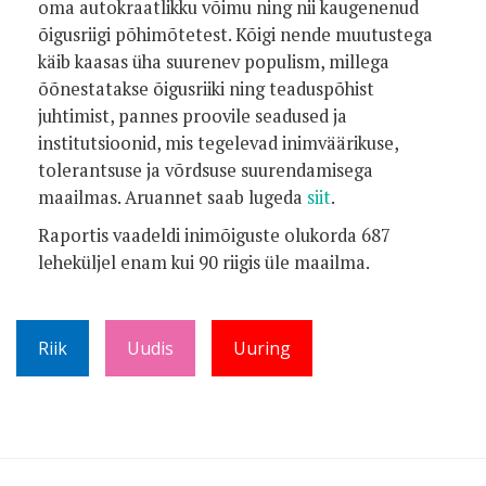
oma autokraatlikku võimu ning nii kaugenenud
õigusriigi põhimõtetest. Kõigi nende muutustega
käib kaasas üha suurenev populism, millega
õõnestatakse õigusriiki ning teaduspõhist
juhtimist, pannes proovile seadused ja
institutsioonid, mis tegelevad inimväärikuse,
tolerantsuse ja võrdsuse suurendamisega
maailmas. Aruannet saab lugeda
siit
.
Raportis vaadeldi inimõiguste olukorda 687
leheküljel enam kui 90 riigis üle maailma.
Riik
Uudis
Uuring