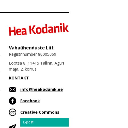
Vabaühenduste Liit
Registrinumber 80005069
Lõõtsa 8, 11415 Tallinn, Aguri
maja, 2. korrus
KONTAKT
info@heakodanik.ee
Facebook
Creative Commons
Email