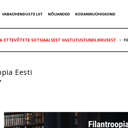
VABAÜHENDUSTE LIIT
NÕUANDED
KODANIKUÜHISKOND
JA ETTEVÕTETE SOTSIAALSEST VASTUTUSTUNDLIKKUSEST
F
opia Eesti