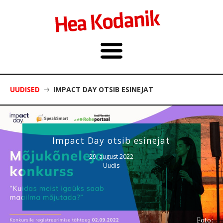
UUDISED
IMPACT DAY OTSIB ESINEJAT
Impact Day otsib esinejat
29. august 2022
Uudis
Foto: