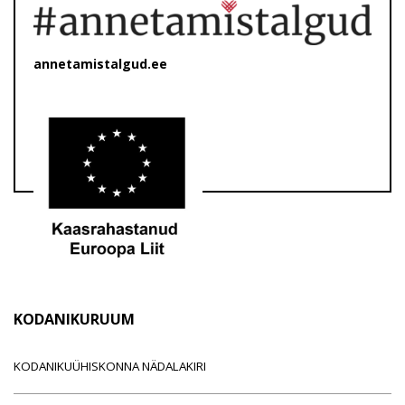
annetamistalgud.ee
KODANIKURUUM
KODANIKUÜHISKONNA NÄDALAKIRI