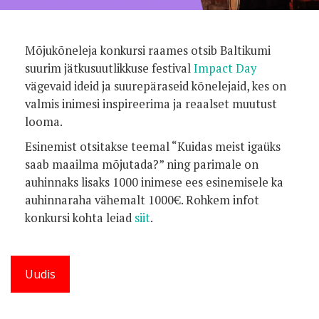
Mõjukõneleja konkursi raames otsib Baltikumi
suurim jätkusuutlikkuse festival
Impact Day
vägevaid ideid ja suurepäraseid kõnelejaid, kes on
valmis inimesi inspireerima ja reaalset muutust
looma.
Esinemist otsitakse teemal “Kuidas meist igaüks
saab maailma mõjutada?” ning parimale on
auhinnaks lisaks 1000 inimese ees esinemisele ka
auhinnaraha vähemalt 1000€. Rohkem infot
konkursi kohta leiad
siit
.
Uudis